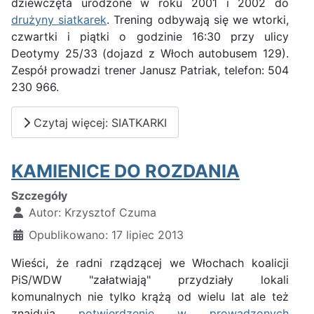
dziewczęta urodzone w roku 2001 i 2002 do
drużyny siatkarek
. Trening odbywają się we wtorki,
czwartki i piątki o godzinie 16:30 przy ulicy
Deotymy 25/33 (dojazd z Włoch autobusem 129).
Zespół prowadzi trener Janusz Patriak, telefon: 504
230 966.
Czytaj więcej: SIATKARKI
KAMIENICE DO ROZDANIA
Szczegóły
Autor:
Krzysztof Czuma
Opublikowano: 17 lipiec 2013
Wieści, że radni rządzącej we Włochach koalicji
PiS/WDW "załatwiają" przydziały lokali
komunalnych nie tylko krążą od wielu lat ale też
znajdują
potwierdzenie w prowadzonych