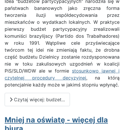
Idea "budżetów partycypacyjnych" narodziła się w
państwach bananowych jako zręczna forma
tworzenia iluzji współdecydowania przez
mieszkańców o wydatkach lokalnych. W praktyce
pierwszy budżet partycypacyjny zrealizowali
komuniści brazylijscy (Partido dos Trabalhadores)
w roku 1991. Wątpliwe cele przyświecające
twórcom tej idei nie zmieniają faktu, że drobna
część budżetu Dzielnicy zostanie rozdysponowana
nie w toku zakulisowych uzgodnień w koalicji
PiS/SLD/WDW ale w formie
stosunkowo jawnej i
czytelnej procedury decyzyjnej
, na którą
potencjalnie każdy może w jakimś stopniu wpłynąć.
Czytaj więcej: budzet...
Mniej na oświatę - więcej dla
biura