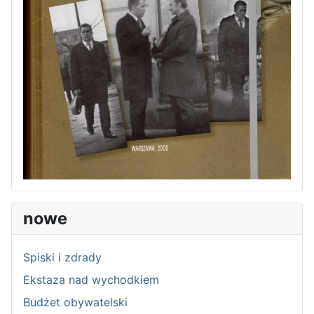
nowe
Spiski i zdrady
Ekstaza nad wychodkiem
Budżet obywatelski