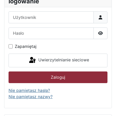
logowanie
Użytkownik
Hasło
Pokaż h
Zapamiętaj
Uwierzytelnianie sieciowe
Zaloguj
Nie pamiętasz hasła?
Nie pamiętasz nazwy?