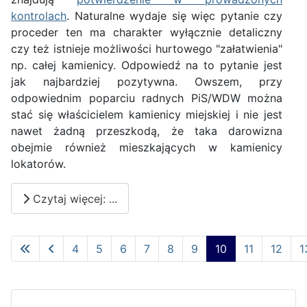
kontrolach
. Naturalne wydaje się więc pytanie czy
proceder ten ma charakter wyłącznie detaliczny
czy też istnieje możliwości hurtowego "załatwienia"
np. całej kamienicy. Odpowiedź na to pytanie jest
jak najbardziej pozytywna. Owszem, przy
odpowiednim poparciu radnych PiS/WDW można
stać się właścicielem kamienicy miejskiej i nie jest
nawet żadną przeszkodą, że taka darowizna
obejmie również mieszkających w kamienicy
lokatorów.
Czytaj więcej: ...
4
5
6
7
8
9
10
11
12
1
Strona 10 z 13