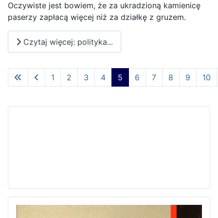
Oczywiste jest bowiem, że za ukradzioną kamienicę
paserzy zapłacą więcej niż za działkę z gruzem.
Czytaj więcej: polityka...
1
2
3
4
5
6
7
8
9
10
Strona 5 z 13