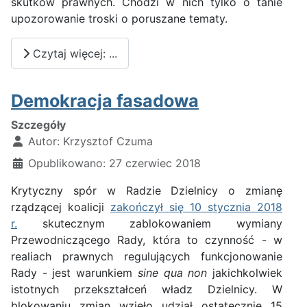
skutków prawnych. Chodzi w nich tylko o tanie
upozorowanie troski o poruszane tematy.
Czytaj więcej: ...
Demokracja fasadowa
Szczegóły
Autor:
Krzysztof Czuma
Opublikowano: 27 czerwiec 2018
Krytyczny spór w Radzie Dzielnicy o zmianę
rządzącej koalicji
zakończył się 10 stycznia 2018
r.
skutecznym zablokowaniem wymiany
Przewodniczącego Rady, która to czynność - w
realiach prawnych regulujących funkcjonowanie
Rady - jest warunkiem
sine qua non
jakichkolwiek
istotnych przekształceń władz Dzielnicy. W
blokowaniu zmian wzięło udział ostatecznie 15