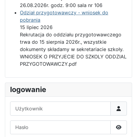
26.08.2026r. godz. 9:00 sala nr 106
Odział przygotowawczy - wniosek do
pobrania
15 lipiec 2026
Rekrutacja do oddziału przygotowawczego
trwa do 15 sierpnia 2026r., wszystkie
dokumenty składamy w sekretariacie szkoły.
WNIOSEK O PRZYJECIE DO SZKOLY ODDZIAL
PRZYGOTOWAWCZY.pdf
logowanie
Użytkownik
Hasło
Pokaż h