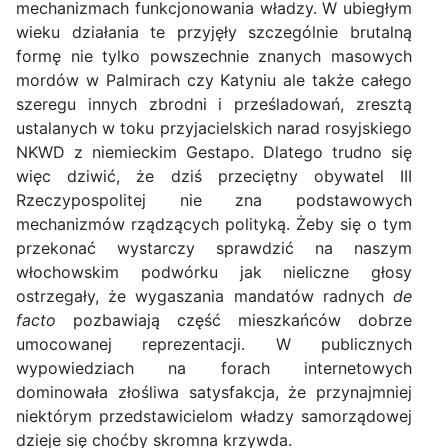
mechanizmach funkcjonowania władzy. W ubiegłym
wieku działania te przyjęły szczególnie brutalną
formę nie tylko powszechnie znanych masowych
mordów w Palmirach czy Katyniu ale także całego
szeregu innych zbrodni i prześladowań, zresztą
ustalanych w toku przyjacielskich narad rosyjskiego
NKWD z niemieckim Gestapo. Dlatego trudno się
więc dziwić, że dziś przeciętny obywatel III
Rzeczypospolitej nie zna podstawowych
mechanizmów rządzących polityką. Żeby się o tym
przekonać wystarczy sprawdzić na naszym
włochowskim podwórku jak nieliczne głosy
ostrzegały, że wygaszania mandatów radnych
de
facto
pozbawiają część mieszkańców dobrze
umocowanej reprezentacji. W publicznych
wypowiedziach na forach internetowych
dominowała złośliwa satysfakcja, że przynajmniej
niektórym przedstawicielom władzy samorządowej
dzieje się choćby skromna krzywda.