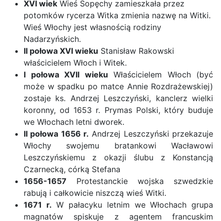
XVI wiek
Wieś Sopęchy zamieszkała przez
potomków rycerza Witka zmienia nazwę na Witki.
Wieś Włochy jest własnością rodziny
Nadarzyńskich.
II połowa XVI wieku
Stanisław Rakowski
właścicielem Włoch i Witek.
I połowa XVII wieku
Właścicielem Włoch (być
może w spadku po matce Annie Rozdrażewskiej)
zostaje ks. Andrzej Leszczyński, kanclerz wielki
koronny, od 1653 r. Prymas Polski, który buduje
we Włochach letni dworek.
II połowa 1656 r.
Andrzej Leszczyński przekazuje
Włochy swojemu bratankowi Wacławowi
Leszczyńskiemu z okazji ślubu z Konstancją
Czarnecką, córką Stefana
1656-1657
Protestanckie wojska szwedzkie
rabują i całkowicie niszczą wieś Witki.
1671 r.
W pałacyku letnim we Włochach grupa
magnatów spiskuje z agentem francuskim