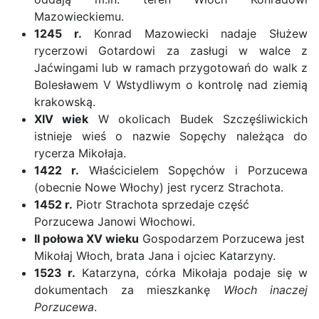
Mazowieckiemu.
1245 r.
Konrad Mazowiecki nadaje Służew
rycerzowi Gotardowi za zasługi w walce z
Jaćwingami lub w ramach przygotowań do walk z
Bolesławem V Wstydliwym o kontrolę nad ziemią
krakowską.
XIV wiek
W okolicach Budek Szczęśliwickich
istnieje wieś o nazwie Sopęchy należąca do
rycerza Mikołaja.
1422 r.
Właścicielem Sopęchów i Porzucewa
(obecnie Nowe Włochy) jest rycerz Strachota.
1452 r.
Piotr Strachota sprzedaje część
Porzucewa Janowi Włochowi.
II połowa XV wieku
Gospodarzem Porzucewa jest
Mikołaj Włoch, brata Jana i ojciec Katarzyny.
1523 r.
Katarzyna, córka Mikołaja podaje się w
dokumentach za mieszkankę
Włoch inaczej
Porzucewa
.