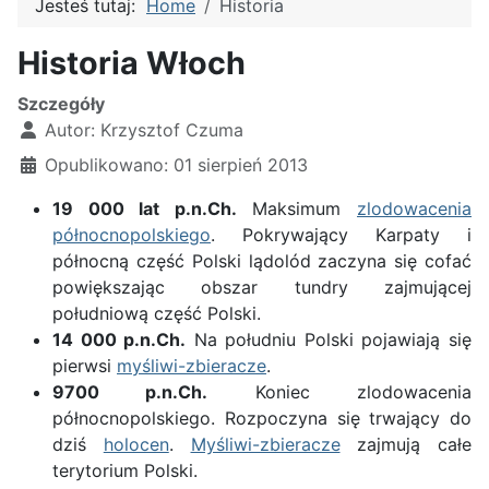
Jesteś tutaj:
Home
Historia
Historia Włoch
Szczegóły
Autor:
Krzysztof Czuma
Opublikowano: 01 sierpień 2013
19 000 lat p.n.Ch.
Maksimum
zlodowacenia
północnopolskiego
. Pokrywający Karpaty i
północną część Polski lądolód zaczyna się cofać
powiększając obszar tundry zajmującej
południową część Polski.
14 000 p.n.Ch.
Na południu Polski pojawiają się
pierwsi
myśliwi-zbieracze
.
9700 p.n.Ch.
Koniec zlodowacenia
północnopolskiego. Rozpoczyna się trwający do
dziś
holocen
.
Myśliwi-zbieracze
zajmują całe
terytorium Polski.