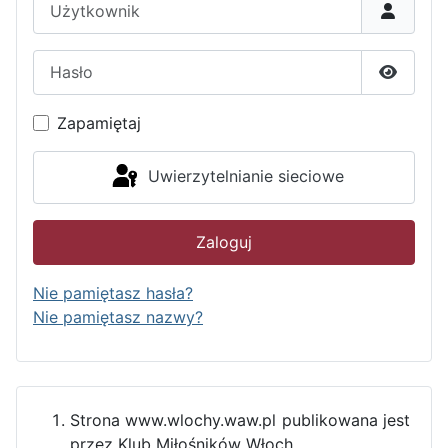
Hasło
Pokaż h
Zapamiętaj
Uwierzytelnianie sieciowe
Zaloguj
Nie pamiętasz hasła?
Nie pamiętasz nazwy?
Strona www.wlochy.waw.pl publikowana jest
przez Klub Miłośników Włoch.