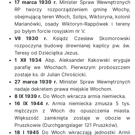
17 marca 1930 r.
Minister Spraw Wewnętrznych
RP tworzy rozporządzeniem gminę Włochy,
obejmującą teren Włoch, Solips, Wiktoryna, kolonii
Marianówki, osady Wiktoryn-Rappówek i tereny
po byłym forcie rosyjskim nr V.
VII 1930 r.
Ksiądz Czesław Skomorowski
rozpoczyna budowę drewnianej kaplicy pw. św.
Teresy od Dzieciątka Jezus.
1 XII 1934
Abp. Aleksander Kakowski eryguje
parafię we Włochach. Pierwszym proboszczem
zostaje ks. dr Julian Chrościcki.
27 marca 1939 r.
Minister Spraw Wewnętrznych
nadaje dekretem prawa miejskie Włochom.
8 IX 1939 r.
Do Włoch wkracza armia niemiecka.
16 IX 1944 r.
Armia niemiecka zmusza 5 tys.
mężczyzn z Włoch do opuszczenia miasta.
Większość zamknięta zostaje w obozie w
Pruszkowie (Durchgangslager 121 Pruszków).
18 I 1945
Do Włoch wkraczają jednostki Armii