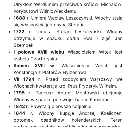
Ulrykiem Werdumem przeciwko królowi Michałowi
Korybutowi Wiśniowieckiemu.
1688 r.
Umiera Wacław Leszczyński. Włochy stają
się własnością jego syna Stefana.
1722 r.
Umiera Stefan Leszczyński. Włochy
otrzymuje w spadku córka Ewa i zięć Jan
Szembek.
I połowa XVIII wieku
Właścicielem Witek jest
Izabela Czartoryska.
Koniec XVIII w
. Właścicielem Włoch jest
Konstancja z Platerów Hylzenowa.
VII 1794 r
. Przed zdobyciem Warszawy we
Włochach kwateruje król Prus Fryderyk Wilhelm.
1795 r.
Tadeusz Antoni Mostowski obejmuje
Włochy w spadku po swojej babce Konstancji.
1842 r
. Powstają pierwsze cegielnie.
1844 r.
Włochy kupuje Andrzej Koelichen,
potomek osadników holenderskich. Teren
podzielony zostaje na pół linią kolei warszawsko-