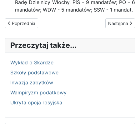
Radę Dzielnicy Włochy. PiS - 9 mandatów; PO - 6
mandatów; WDW - 5 mandatów; SSW - 1 mandat.
Poprzednia strona: REFERENDUM
Następna stro
Poprzednia
Następna
Przeczytaj także...
Wykład o Skardze
Szkoły podstawowe
Inwazja zabytków
Wampiryzm podatkowy
Ukryta opcja rosyjska