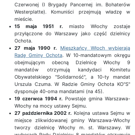
Czerwonej (I Brygady Pancernej im. Bohaterów
Westerplatte). Komuniści przejmują władzę w
mieście.
15 maja 1951 r.
miasto Włochy zostaje
przyłączone do Warszawy jako część dzielnicy
Ochota.
27 maja 1990 r.
Mieszkańcy Włoch wybierają
Radę Gminy Ochota
. W 10-mandatowym okręgu
obejmującym obecną Dzielnicę Włochy 9
mandatów otrzymują kandydaci Komitetu
Obywatelskiego "Solidarność", a 10-ty mandat
Urszula Czuma. W Radzie Gminy Ochota KO"S"
dysponuje 40-oma mandatami (na 45).
19 czerwca 1994 r.
Powstaje gmina Warszawa-
Włochy na mocy ustawy Sejmu.
27 października 2002 r.
Kolejna ustawa Sejmu w
miejsce zlikwidowanej gminy Warszawa-Włochy
tworzy dzielnicę Włochy m. st. Warszawy. W
wyborach Rady Dzielnicy 8 mandatów otrzymuje