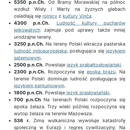
5350 p.n.Ch.
Od Bramy Morawskiej na północ
wzdłuż Wisły i Warty na żyznych glebach
osiedlają się
rolnicy
z
kultury Vinča
.
4300 p.n.Ch.
Ludność kultury pucharów
lejkowatych
zajmuje pod uprawy także mniej
urodzajne tereny.
3250 p.n.Ch.
Na tereny Polski wkracza pasterska
ludność indoeuropejska
, posługująca się
językiem
satemowym
.
2500 p.n.Ch.
Powstaje
język prabałtosłowiański
.
2300 p.n.Ch.
Rozpoczyna się
epoka brązu
. Na
terenie Polski dominuje ludność posługująca się
językiem kentumowym
.
1800 p.n.Ch.
Powstaje
język prasłowiański
.
700 p.n.Ch
Na terenach Polski rozpoczyna się
epoka żelaza. Trzy wieki później rozpoczyna się
wytop żelaza na terenie Mazowsza.
536 r.
Zima wulkaniczna wywołuje katastrofę
społeczną w Eurazji i regres cywilizacyjny. Na