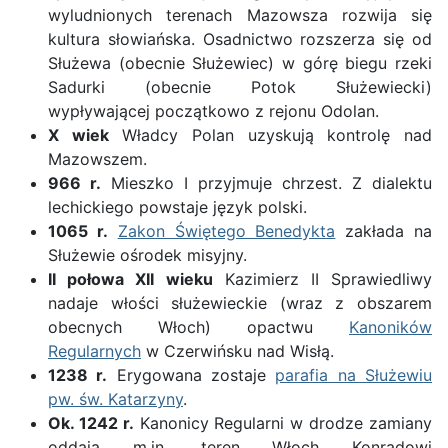
wyludnionych terenach Mazowsza rozwija się
kultura słowiańska. Osadnictwo rozszerza się od
Służewa (obecnie Służewiec) w górę biegu rzeki
Sadurki (obecnie Potok Służewiecki)
wypływającej początkowo z rejonu Odolan.
X wiek
Władcy Polan uzyskują kontrolę nad
Mazowszem.
966 r.
Mieszko I przyjmuje chrzest. Z dialektu
lechickiego powstaje język polski.
1065 r.
Zakon Świętego Benedykta
zakłada na
Służewie ośrodek misyjny.
II połowa XII wieku
Kazimierz II Sprawiedliwy
nadaje włości służewieckie (wraz z obszarem
obecnych Włoch) opactwu
Kanoników
Regularnych
w Czerwińsku nad Wisłą.
1238 r.
Erygowana zostaje
parafia na Służewiu
pw. św. Katarzyny
.
Ok. 1242 r.
Kanonicy Regularni w drodze zamiany
oddają m.in. teren Włoch Konradowi