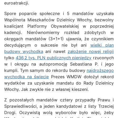
euroatrakcji.
Spore poparcie społeczne i 5 mandatów uzyskała
Wspólnota Mieszkańców Dzielnicy Włochy, bezwolny
koalicjant Platformy Obywatelskiej w poprzedniej
kadencji. Nierównomierny rozkład zdobytych w
okręgach mandatów (3+1+1) ujawnia, że czynnikiem
decydującym o sukcesie nie był ani
wielki plan
budowy wychodka
ani nawet
założenie nowej religii
tylko
436,2 tys. PLN publicznych pieniędzy
rzuconych
w I okręgu na autopromocję Sebastiana P. i jego
kumpli. Tym samym do rekordu budowy
najdroższego
wychodka na świecie
Prezes WMDW dołożył rekord
wydatków za uzyskanie mandatu do Rady Dzielnicy
Włochy. Jak zwykle nie z własnej kieszeni.
Z pozostałych mandatów cztery przypadły Prawu i
Sprawiedliwości, a jeden kandydatowi z listy Trzeciej
Drogi. Oczywistą wolą wyborców było więc, żeby