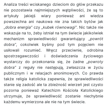
Analiza treści wciskanego dzieciom do głów przekazu
nie pozostawia najmniejszych wątpliwości, że są to
artykuły jakiejś wiary ponieważ ani wiedza
powszechna ani naukowa nie zna takich bytów jak
„dobra energia”
czy
„kubek równowagi”
. Nic także nie
wskazuje na to, żeby istniał na tym świecie jakikolwiek
mechanizm sprawiedliwości gwarantujący
„powrót
dobra”
, cokolwiek byśmy pod tym pojęciem nie
usiłowali rozumieć. Wręcz przeciwnie, odrobina
spostrzegawczości i doświadczenia życiowego
wystarczy do przekonania się, że żadne
„powroty
dobra”
z reguły nie następują, zwłaszcza w życiu
publicznym i w relacjach anonimowych. Co prawda
także religia katolicka zapewnia, że sprawiedliwości
stanie się zadość ale ta zbieżność wierzeń jest czysto
pozorna ponieważ Katechizm Kościoła Katolickiego
utrzymuje, że sprawiedliwość zostanie niechybnie
każdemu wymierzona ale nie na tym świecie.