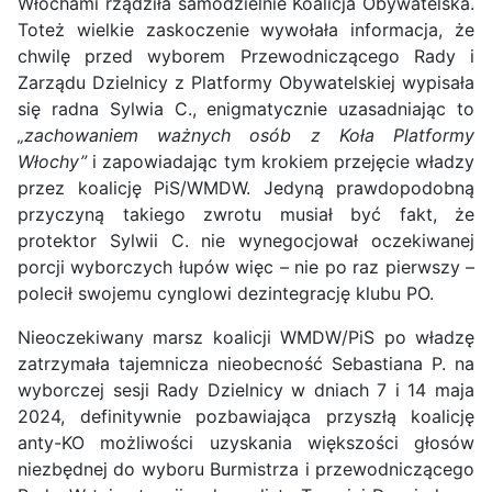
Włochami rządziła samodzielnie Koalicja Obywatelska.
Toteż wielkie zaskoczenie wywołała informacja, że
chwilę przed wyborem Przewodniczącego Rady i
Zarządu Dzielnicy z Platformy Obywatelskiej wypisała
się radna Sylwia C., enigmatycznie uzasadniając to
„zachowaniem ważnych osób z Koła Platformy
Włochy”
i zapowiadając tym krokiem przejęcie władzy
przez koalicję PiS/WMDW. Jedyną prawdopodobną
przyczyną takiego zwrotu musiał być fakt, że
protektor Sylwii C. nie wynegocjował oczekiwanej
porcji wyborczych łupów więc – nie po raz pierwszy –
polecił swojemu cynglowi dezintegrację klubu PO.
Nieoczekiwany marsz koalicji WMDW/PiS po władzę
zatrzymała tajemnicza nieobecność Sebastiana P. na
wyborczej sesji Rady Dzielnicy w dniach 7 i 14 maja
2024, definitywnie pozbawiająca przyszłą koalicję
anty-KO możliwości uzyskania większości głosów
niezbędnej do wyboru Burmistrza i przewodniczącego