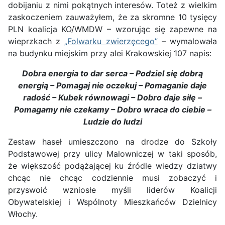
dobijaniu z nimi pokątnych interesów. Toteż z wielkim
zaskoczeniem zauważyłem, że za skromne 10 tysięcy
PLN koalicja KO/WMDW – wzorując się zapewne na
wieprzkach z
„Folwarku zwierzęcego”
– wymalowała
na budynku miejskim przy alei Krakowskiej 107 napis:
Dobra energia to dar serca – Podziel się dobrą
energią – Pomagaj nie oczekuj – Pomaganie daje
radość – Kubek równowagi – Dobro daje siłę –
Pomagamy nie czekamy – Dobro wraca do ciebie –
Ludzie do ludzi
Zestaw haseł umieszczono na drodze do Szkoły
Podstawowej przy ulicy Malowniczej w taki sposób,
że większość podążającej ku źródle wiedzy dziatwy
chcąc nie chcąc codziennie musi zobaczyć i
przyswoić wzniosłe myśli liderów Koalicji
Obywatelskiej i Wspólnoty Mieszkańców Dzielnicy
Włochy.