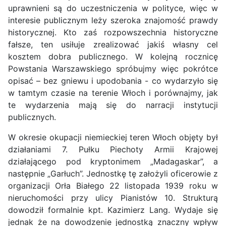
uprawnieni są do uczestniczenia w polityce, więc w
interesie publicznym leży szeroka znajomość prawdy
historycznej. Kto zaś rozpowszechnia historyczne
fałsze, ten usiłuje zrealizować jakiś własny cel
kosztem dobra publicznego. W kolejną rocznicę
Powstania Warszawskiego spróbujmy więc pokrótce
opisać – bez gniewu i upodobania - co wydarzyło się
w tamtym czasie na terenie Włoch i porównajmy, jak
te wydarzenia mają się do narracji instytucji
publicznych.
W okresie okupacji niemieckiej teren Włoch objęty był
działaniami 7. Pułku Piechoty Armii Krajowej
działającego pod kryptonimem „Madagaskar”, a
następnie „Garłuch”. Jednostkę tę założyli oficerowie z
organizacji Orła Białego 22 listopada 1939 roku w
nieruchomości przy ulicy Pianistów 10. Strukturą
dowodził formalnie kpt. Kazimierz Lang. Wydaje się
jednak że na dowodzenie jednostką znaczny wpływ