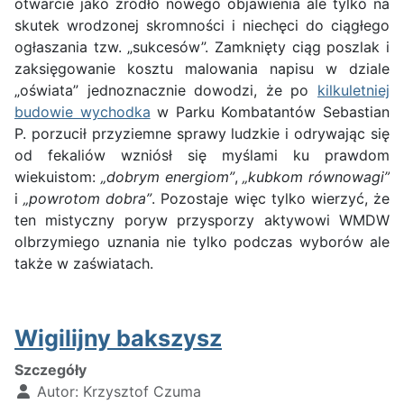
otwarcie jako źródło nowego objawienia ale tylko na
skutek wrodzonej skromności i niechęci do ciągłego
ogłaszania tzw. „sukcesów”. Zamknięty ciąg poszlak i
zaksięgowanie kosztu malowania napisu w dziale
„oświata” jednoznacznie dowodzi, że po
kilkuletniej
budowie wychodka
w Parku Kombatantów Sebastian
P. porzucił przyziemne sprawy ludzkie i odrywając się
od fekaliów wzniósł się myślami ku prawdom
wiekuistom:
„dobrym energiom”
,
„kubkom równowagi”
i
„powrotom dobra”
. Pozostaje więc tylko wierzyć, że
ten mistyczny poryw przysporzy aktywowi WMDW
olbrzymiego uznania nie tylko podczas wyborów ale
także w zaświatach.
Wigilijny bakszysz
Szczegóły
Autor:
Krzysztof Czuma