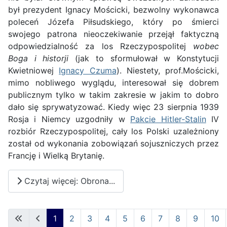
był prezydent Ignacy Mościcki, bezwolny wykonawca
poleceń Józefa Piłsudskiego, który po śmierci
swojego patrona nieoczekiwanie przejął faktyczną
odpowiedzialność za los Rzeczypospolitej
wobec
Boga i historji
(jak to sformułował w Konstytucji
Kwietniowej
Ignacy Czuma
). Niestety, prof.Mościcki,
mimo nobliwego wyglądu, interesował się dobrem
publicznym tylko w takim zakresie w jakim to dobro
dało się sprywatyzować. Kiedy więc 23 sierpnia 1939
Rosja i Niemcy uzgodniły w
Pakcie Hitler-Stalin
IV
rozbiór Rzeczypospolitej, cały los Polski uzależniony
został od wykonania zobowiązań sojuszniczych przez
Francję i Wielką Brytanię.
Czytaj więcej: Obrona...
1
2
3
4
5
6
7
8
9
10
Strona 1 z 13