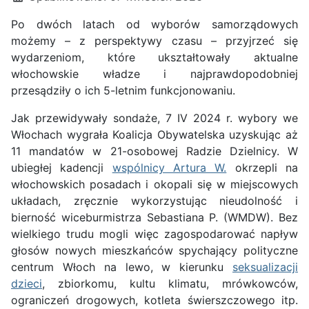
Po dwóch latach od wyborów samorządowych
możemy – z perspektywy czasu – przyjrzeć się
wydarzeniom, które ukształtowały aktualne
włochowskie władze i najprawdopodobniej
przesądziły o ich 5-letnim funkcjonowaniu.
Jak przewidywały sondaże, 7 IV 2024 r. wybory we
Włochach wygrała Koalicja Obywatelska uzyskując aż
11 mandatów w 21-osobowej Radzie Dzielnicy. W
ubiegłej kadencji
wspólnicy Artura W.
okrzepli na
włochowskich posadach i okopali się w miejscowych
układach, zręcznie wykorzystując nieudolność i
bierność wiceburmistrza Sebastiana P. (WMDW). Bez
wielkiego trudu mogli więc zagospodarować napływ
głosów nowych mieszkańców spychający polityczne
centrum Włoch na lewo, w kierunku
seksualizacji
dzieci
, zbiorkomu, kultu klimatu, mrówkowców,
ograniczeń drogowych, kotleta świerszczowego itp.