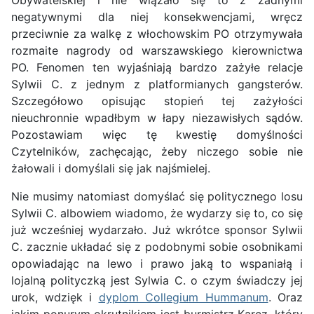
negatywnymi dla niej konsekwencjami, wręcz
przeciwnie za walkę z włochowskim PO otrzymywała
rozmaite nagrody od warszawskiego kierownictwa
PO. Fenomen ten wyjaśniają bardzo zażyłe relacje
Sylwii C. z jednym z platformianych gangsterów.
Szczegółowo opisując stopień tej zażyłości
nieuchronnie wpadłbym w łapy niezawisłych sądów.
Pozostawiam więc tę kwestię domyślności
Czytelników, zachęcając, żeby niczego sobie nie
żałowali i domyślali się jak najśmielej.
Nie musimy natomiast domyślać się politycznego losu
Sylwii C. albowiem wiadomo, że wydarzy się to, co się
już wcześniej wydarzało. Już wkrótce sponsor Sylwii
C. zacznie układać się z podobnymi sobie osobnikami
opowiadając na lewo i prawo jaką to wspaniałą i
lojalną polityczką jest Sylwia C. o czym świadczy jej
urok, wdzięk i
dyplom Collegium Hummanum
. Oraz
jakim ponurym okrutnikiem jest burmistrz Karcz, który