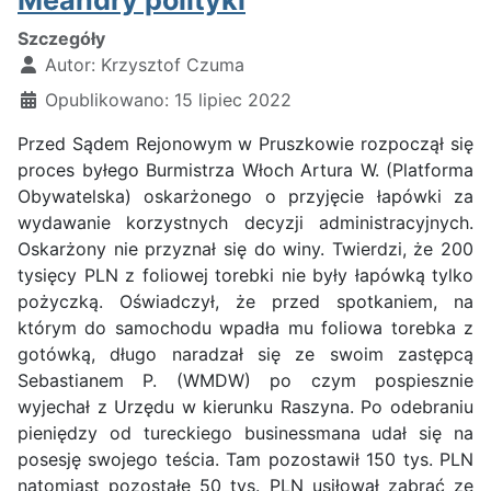
Meandry polityki
Szczegóły
Autor:
Krzysztof Czuma
Opublikowano: 15 lipiec 2022
Przed Sądem Rejonowym w Pruszkowie rozpoczął się
proces byłego Burmistrza Włoch Artura W. (Platforma
Obywatelska) oskarżonego o przyjęcie łapówki za
wydawanie korzystnych decyzji administracyjnych.
Oskarżony nie przyznał się do winy. Twierdzi, że 200
tysięcy PLN z foliowej torebki nie były łapówką tylko
pożyczką. Oświadczył, że przed spotkaniem, na
którym do samochodu wpadła mu foliowa torebka z
gotówką, długo naradzał się ze swoim zastępcą
Sebastianem P. (WMDW) po czym pospiesznie
wyjechał z Urzędu w kierunku Raszyna. Po odebraniu
pieniędzy od tureckiego businessmana udał się na
posesję swojego teścia. Tam pozostawił 150 tys. PLN
natomiast pozostałe 50 tys. PLN usiłował zabrać ze