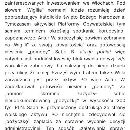
zainteresowanych inwestowaniem we Włochach. Pod
słowem "Wigilia" normalni ludzie rozumieją dzień
poprzedzający katolickie święto Bożego Narodzenia.
Tymczasem aktywiści Platformy Obywatelskiej tym
samym terminem określają spotkania korupcyjno-
zapoznawcze. Artur W. stręczył się bowiem zebranym
na „Wigilii” ze swoją „otwartością” oraz gotowością
niesienia „pomocy”. Sabri B.
aluzju poniał
więc
natychmiast podniósł kwestię blokowania decyzji w/s
warunków zabudowy dla należącej do niego działki
przy ulicy Żelaznej. Szczęśliwym trafem także Wola
zarządzana jest przez aktyw PO więc Artur W.
zadeklarował gotowość niesienia „pomocy”. Za
„pomoc” skromnie zażyczył sobie
nieudokumentowaną „pożyczkę” w wysokości 200
tys. PLN. Sabri B. przymuszony obstrukcją ze strony
wolskiego aktywu PO niechętnie zdecydował się
„pożyczkę” zapłacić za sprawne wydanie decyzji
administracyjnej. Ten sposób „załatwiania spraw”