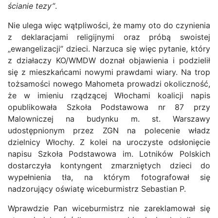
ścianie tezy”
.
Nie ulega więc wątpliwości, że mamy oto do czynienia
z deklaracjami religijnymi oraz próbą swoistej
„ewangelizacji” dzieci. Narzuca się więc pytanie, który
z działaczy KO/WMDW doznał objawienia i podzielił
się z mieszkańcami nowymi prawdami wiary. Na trop
tożsamości nowego Mahometa prowadzi okoliczność,
że w imieniu rządzącej Włochami koalicji napis
opublikowała Szkoła Podstawowa nr 87 przy
Malowniczej na budynku m. st. Warszawy
udostępnionym przez ZGN na polecenie władz
dzielnicy Włochy. Z kolei na uroczyste odsłonięcie
napisu Szkoła Podstawowa im. Lotników Polskich
dostarczyła kontyngent zmarzniętych dzieci do
wypełnienia tła, na którym fotografował się
nadzorujący oświatę wiceburmistrz Sebastian P.
Wprawdzie Pan wiceburmistrz nie zareklamował się