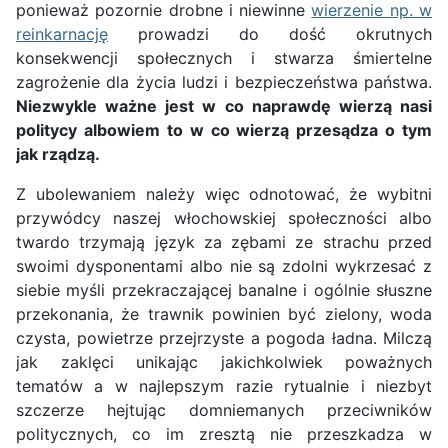
ponieważ pozornie drobne i niewinne
wierzenie np. w
reinkarnację
prowadzi do dość okrutnych
konsekwencji społecznych i stwarza śmiertelne
zagrożenie dla życia ludzi i bezpieczeństwa państwa.
Niezwykle ważne jest w co naprawdę wierzą nasi
politycy albowiem to w co wierzą przesądza o tym
jak rządzą.
Z ubolewaniem należy więc odnotować, że wybitni
przywódcy naszej włochowskiej społeczności albo
twardo trzymają język za zębami ze strachu przed
swoimi dysponentami albo nie są zdolni wykrzesać z
siebie myśli przekraczającej banalne i ogólnie słuszne
przekonania, że trawnik powinien być zielony, woda
czysta, powietrze przejrzyste a pogoda ładna. Milczą
jak zaklęci unikając jakichkolwiek poważnych
tematów a w najlepszym razie rytualnie i niezbyt
szczerze hejtując domniemanych przeciwników
politycznych, co im zresztą nie przeszkadza w