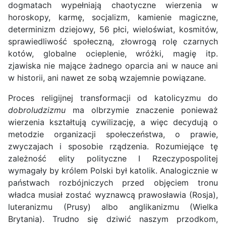
dogmatach wypełniają chaotyczne wierzenia w
horoskopy, karmę, socjalizm, kamienie magiczne,
determinizm dziejowy, 56 płci, wieloświat, kosmitów,
sprawiedliwość społeczną, złowrogą rolę czarnych
kotów, globalne ocieplenie, wróżki, magię itp.
zjawiska nie mające żadnego oparcia ani w nauce ani
w historii, ani nawet ze sobą wzajemnie powiązane.
Proces religijnej transformacji od katolicyzmu do
dobroludzizmu
ma olbrzymie znaczenie ponieważ
wierzenia kształtują cywilizację, a więc decydują o
metodzie organizacji społeczeństwa, o prawie,
zwyczajach i sposobie rządzenia. Rozumiejące tę
zależność elity polityczne I Rzeczypospolitej
wymagały by królem Polski był katolik. Analogicznie w
państwach rozbójniczych przed objęciem tronu
władca musiał zostać wyznawcą prawosławia (Rosja),
luteranizmu (Prusy) albo anglikanizmu (Wielka
Brytania). Trudno się dziwić naszym przodkom,