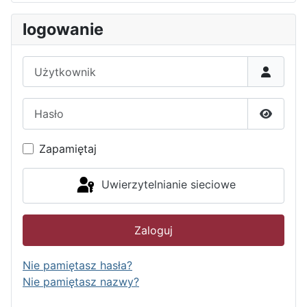
logowanie
Użytkownik
Hasło
Pokaż h
Zapamiętaj
Uwierzytelnianie sieciowe
Zaloguj
Nie pamiętasz hasła?
Nie pamiętasz nazwy?