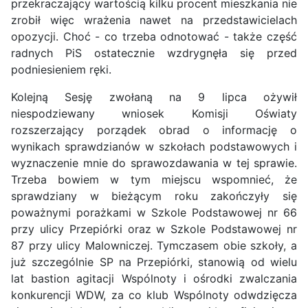
przekraczający wartością kilku procent mieszkania nie
zrobił więc wrażenia nawet na przedstawicielach
opozycji. Choć - co trzeba odnotować - także część
radnych PiS ostatecznie wzdrygnęła się przed
podniesieniem ręki.
Kolejną Sesję zwołaną na 9 lipca ożywił
niespodziewany wniosek Komisji Oświaty
rozszerzający porządek obrad o informację o
wynikach sprawdzianów w szkołach podstawowych i
wyznaczenie mnie do sprawozdawania w tej sprawie.
Trzeba bowiem w tym miejscu wspomnieć, że
sprawdziany w bieżącym roku zakończyły się
poważnymi porażkami w Szkole Podstawowej nr 66
przy ulicy Przepiórki oraz w Szkole Podstawowej nr
87 przy ulicy Malowniczej. Tymczasem obie szkoły, a
już szczególnie SP na Przepiórki, stanowią od wielu
lat bastion agitacji Wspólnoty i ośrodki zwalczania
konkurencji WDW, za co klub Wspólnoty odwdzięcza