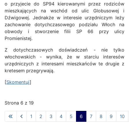
o przyjecie do SP94 kierowanymi przez rodziców
mieszkających na wschód od ulic Globusowej i
Dźwigowej. Jednakże w interesie urzędniczym leży
zachowanie dotychczasowego podziału Włoch na
obwody i stworzenie filii SP 66 przy ulicy
Promienistej.
Z dotychczasowych doświadczeń - nie tylko
włochowskich - wynika, że w starciu interesów
urzędniczych z interesami mieszkańców te drugie z
kretesem przegrywają.
[
Skomentuj
]
Strona 6 z 19
1
2
3
4
5
6
7
8
9
10