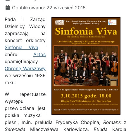
Opublikowano: 22 wrzesień 2015
Rada i Zarząd
Dzielnicy Włochy
zapraszają na
koncert orkiestry
Sinfonia Viva
i
chóru
Artos
upamiętniający
Obronę Warszawy
we wrześniu 1939
roku.
W repertuarze
występu
przewidziana jest
polska muzyka i
pieśni, m.in. preludia Fryderyka Chopina,
Romans z
Serenadą
Mieczysława Karłowicza,
Etiuda
Karola