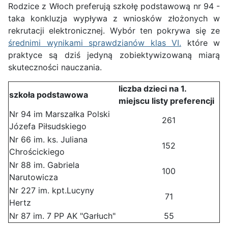
Rodzice z Włoch preferują szkołę podstawową nr 94 -
taka konkluzja wypływa z wniosków złożonych w
rekrutacji elektronicznej. Wybór ten pokrywa się ze
średnimi wynikami sprawdzianów klas VI.
które w
praktyce są dziś jedyną zobiektywizowaną miarą
skuteczności nauczania.
liczba dzieci na 1.
szkoła podstawowa
miejscu listy preferencji
Nr 94 im Marszałka Polski
261
Józefa Piłsudskiego
Nr 66 im. ks. Juliana
152
Chrościckiego
Nr 88 im. Gabriela
100
Narutowicza
Nr 227 im. kpt.Lucyny
71
Hertz
Nr 87 im. 7 PP AK "Garłuch"
55