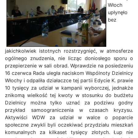
Włoch
upłynęło
bez
jakichkolwiek istotnych rozstrzygnięć, w atmosferze
ogólnego znudzenia, nie licząc doniosłego sporu o
przepierzenie w sali obrad. Wprawdzie na posiedzeniu
16 czerwca Rada uległa naciskom Wspólnoty Dzielnicy
Włochy i odpaliła działaczce tej partii Edycie K. prawie
10 tysięcy za udział w kampanii wyborczej, jednakże
znikomą wielkość tej kwoty w stosunku do budżetu
Dzielnicy można tylko uznać za podziwu godny
przykład samoograniczenia w czasach kryzysu.
Aktywiści WDW za udział w walce o poparcie
społeczne zwykli byli oczekiwać przydziału mieszkań
komunalnych za kilkaset tysięcy złotych. Łup nie