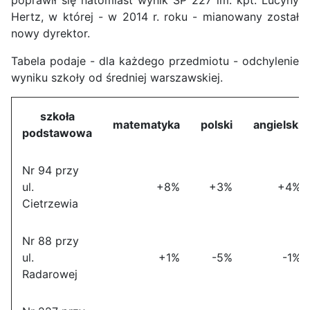
poprawił się natomiast wynik SP 227 im. kpt. Lucyny
Hertz, w której - w 2014 r. roku - mianowany został
nowy dyrektor.
Tabela podaje - dla każdego przedmiotu - odchylenie
wyniku szkoły od średniej warszawskiej.
szkoła
matematyka
polski
angielski
podstawowa
Nr 94 przy
ul.
+8%
+3%
+4%
Cietrzewia
Nr 88 przy
ul.
+1%
-5%
-1%
Radarowej