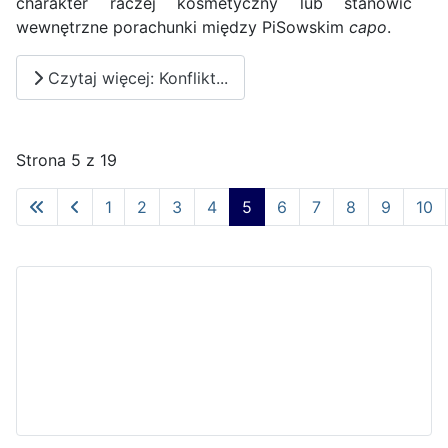
charakter raczej kosmetyczny lub stanowić
wewnętrzne porachunki między PiSowskim
capo
.
Czytaj więcej: Konflikt...
Strona 5 z 19
1
2
3
4
5
6
7
8
9
10