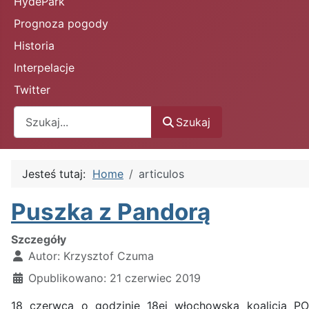
HydePark
Prognoza pogody
Historia
Interpelacje
Twitter
Szukaj
Szukaj
Jesteś tutaj:
Home
articulos
Puszka z Pandorą
Szczegóły
Autor:
Krzysztof Czuma
Opublikowano: 21 czerwiec 2019
18 czerwca o godzinie 18ej włochowska koalicja PO