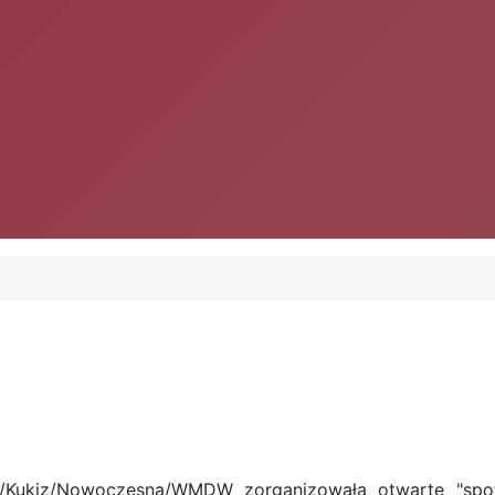
/Kukiz/Nowoczesna/WMDW zorganizowała otwarte "spot