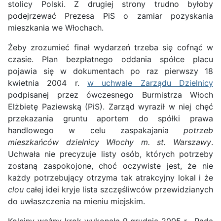
stolicy Polski. Z drugiej strony trudno byłoby
podejrzewać Prezesa PiS o zamiar pozyskania
mieszkania we Włochach.
Żeby zrozumieć finał wydarzeń trzeba się cofnąć w
czasie. Plan bezpłatnego oddania spółce placu
pojawia się w dokumentach po raz pierwszy 18
kwietnia 2004 r.
w uchwale Zarządu Dzielnicy
podpisanej przez ówczesnego Burmistrza Włoch
Elżbietę Paziewską (PiS). Zarząd wyraził w niej chęć
przekazania gruntu aportem do spółki prawa
handlowego w celu zaspakajania
potrzeb
mieszkańców dzielnicy Włochy m. st. Warszawy
.
Uchwała nie precyzuje listy osób, których potrzeby
zostaną zaspokojone, choć oczywiste jest, że nie
każdy potrzebujący otrzyma tak atrakcyjny lokal i że
clou
całej idei kryje lista szczęśliwców przewidzianych
do uwłaszczenia na mieniu miejskim.