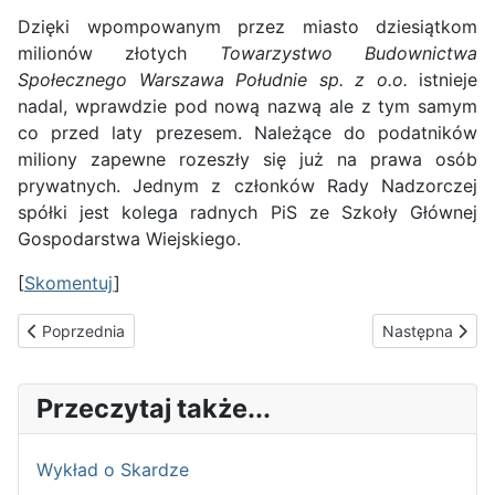
Dzięki wpompowanym przez miasto dziesiątkom
milionów złotych
Towarzystwo Budownictwa
Społecznego Warszawa Południe sp. z o.o.
istnieje
nadal, wprawdzie pod nową nazwą ale z tym samym
co przed laty prezesem. Należące do podatników
miliony zapewne rozeszły się już na prawa osób
prywatnych. Jednym z członków Rady Nadzorczej
spółki jest kolega radnych PiS ze Szkoły Głównej
Gospodarstwa Wiejskiego.
[
Skomentuj
]
Poprzednia strona: Sukcesy podstawówek
Następna stron
Poprzednia
Następna
Przeczytaj także...
Wykład o Skardze