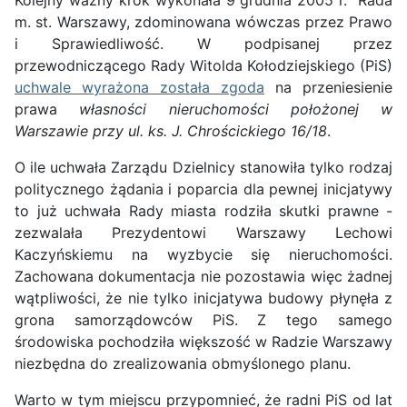
Kolejny ważny krok wykonała 9 grudnia 2005 r. Rada
m. st. Warszawy, zdominowana wówczas przez Prawo
i Sprawiedliwość. W podpisanej przez
przewodniczącego Rady Witolda Kołodziejskiego (PiS)
uchwale wyrażona została zgoda
na przeniesienie
prawa
własności nieruchomości położonej w
Warszawie przy ul. ks. J. Chrościckiego 16/18
.
O ile uchwała Zarządu Dzielnicy stanowiła tylko rodzaj
politycznego żądania i poparcia dla pewnej inicjatywy
to już uchwała Rady miasta rodziła skutki prawne -
zezwalała Prezydentowi Warszawy Lechowi
Kaczyńskiemu na wyzbycie się nieruchomości.
Zachowana dokumentacja nie pozostawia więc żadnej
wątpliwości, że nie tylko inicjatywa budowy płynęła z
grona samorządowców PiS. Z tego samego
środowiska pochodziła większość w Radzie Warszawy
niezbędna do zrealizowania obmyślonego planu.
Warto w tym miejscu przypomnieć, że radni PiS od lat