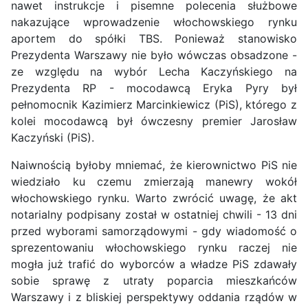
nawet instrukcje i pisemne polecenia służbowe
nakazujące wprowadzenie włochowskiego rynku
aportem do spółki TBS. Ponieważ stanowisko
Prezydenta Warszawy nie było wówczas obsadzone -
ze względu na wybór Lecha Kaczyńskiego na
Prezydenta RP - mocodawcą Eryka Pyry był
pełnomocnik Kazimierz Marcinkiewicz (PiS), którego z
kolei mocodawcą był ówczesny premier Jarosław
Kaczyński (PiS).
Naiwnością byłoby mniemać, że kierownictwo PiS nie
wiedziało ku czemu zmierzają manewry wokół
włochowskiego rynku. Warto zwrócić uwagę, że akt
notarialny podpisany został w ostatniej chwili - 13 dni
przed wyborami samorządowymi - gdy wiadomość o
sprezentowaniu włochowskiego rynku raczej nie
mogła już trafić do wyborców a władze PiS zdawały
sobie sprawę z utraty poparcia mieszkańców
Warszawy i z bliskiej perspektywy oddania rządów w