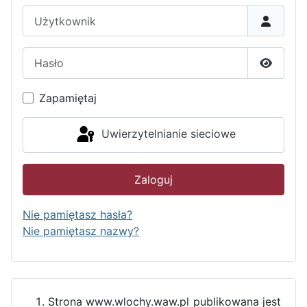
Użytkownik
Hasło
Pokaż h
Zapamiętaj
Uwierzytelnianie sieciowe
Zaloguj
Nie pamiętasz hasła?
Nie pamiętasz nazwy?
Strona www.wlochy.waw.pl publikowana jest