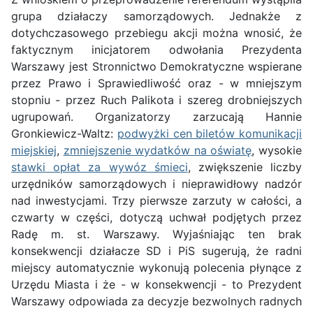
grupa działaczy samorządowych. Jednakże z
dotychczasowego przebiegu akcji można wnosić, że
faktycznym inicjatorem odwołania Prezydenta
Warszawy jest Stronnictwo Demokratyczne wspierane
przez Prawo i Sprawiedliwość oraz - w mniejszym
stopniu - przez Ruch Palikota i szereg drobniejszych
ugrupowań. Organizatorzy zarzucają Hannie
Gronkiewicz-Waltz:
podwyżki cen biletów komunikacji
miejskiej
,
zmniejszenie wydatków na oświatę
, wysokie
stawki opłat za wywóz śmieci
, zwiększenie liczby
urzędników samorządowych i nieprawidłowy nadzór
nad inwestycjami. Trzy pierwsze zarzuty w całości, a
czwarty w części, dotyczą uchwał podjętych przez
Radę m. st. Warszawy. Wyjaśniając ten brak
konsekwencji działacze SD i PiS sugerują, że radni
miejscy automatycznie wykonują polecenia płynące z
Urzędu Miasta i że - w konsekwencji - to Prezydent
Warszawy odpowiada za decyzje bezwolnych radnych