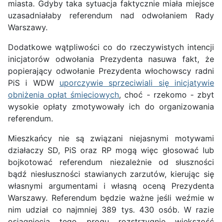
miasta. Gdyby taka sytuacja faktycznie miała miejsce
uzasadniałaby referendum nad odwołaniem Rady
Warszawy.
Dodatkowe wątpliwości co do rzeczywistych intencji
inicjatorów odwołania Prezydenta nasuwa fakt, że
popierający odwołanie Prezydenta włochowscy radni
PiS i WDW
uporczywie sprzeciwiali się inicjatywie
obniżenia opłat śmieciowych
, choć - rzekomo - zbyt
wysokie opłaty zmotywowały ich do organizowania
referendum.
Mieszkańcy nie są związani niejasnymi motywami
działaczy SD, PiS oraz RP mogą więc głosować lub
bojkotować referendum niezależnie od słuszności
bądź niesłuszności stawianych zarzutów, kierując się
własnymi argumentami i własną oceną Prezydenta
Warszawy. Referendum będzie ważne jeśli weźmie w
nim udział co najmniej 389 tys. 430 osób. W razie
osiągnięcia tego progu rozstrzygnie większość