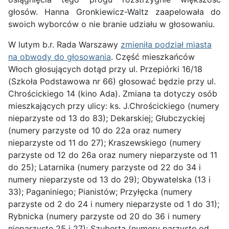
głosów. Hanna Gronkiewicz-Waltz zaapelowała do
swoich wyborców o nie branie udziału w głosowaniu.
W lutym b.r. Rada Warszawy
zmieniła podział miasta
na obwody do głosowania
. Część mieszkańców
Włoch głosujących dotąd przy ul. Przepiórki 16/18
(Szkoła Podstawowa nr 66) głosować będzie przy ul.
Chrościckiego 14 (kino Ada). Zmiana ta dotyczy osób
mieszkających przy ulicy: ks. J.Chrościckiego (numery
nieparzyste od 13 do 83); Dekarskiej; Głubczyckiej
(numery parzyste od 10 do 22a oraz numery
nieparzyste od 11 do 27); Kraszewskiego (numery
parzyste od 12 do 26a oraz numery nieparzyste od 11
do 25); Latarnika (numery parzyste od 22 do 34 i
numery nieparzyste od 13 do 29); Obywatelska (13 i
33); Paganiniego; Pianistów; Przyłęcka (numery
parzyste od 2 do 24 i numery nieparzyste od 1 do 31);
Rybnicka (numery parzyste od 20 do 36 i numery
nieparzyste 25 i 27); Szuberta (numery parzyste od