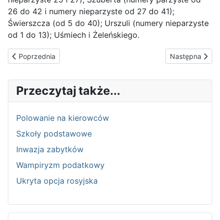
26 do 42 i numery nieparzyste od 27 do 41);
Świerszcza (od 5 do 40); Urszuli (numery nieparzyste
od 1 do 13); Uśmiech i Żeleńskiego.
Poprzednia strona: SIATKARKI
Następna strona
Poprzednia
Następna
Przeczytaj także...
Polowanie na kierowców
Szkoły podstawowe
Inwazja zabytków
Wampiryzm podatkowy
Ukryta opcja rosyjska