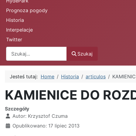
HydePark
Prognoza pogody
Historia
Interpelacje
Twitter
Szukaj
Szukaj
Jesteś tutaj:
Home
Historia
articulos
KAMIENIC
KAMIENICE DO ROZ
Szczegóły
Autor:
Krzysztof Czuma
Opublikowano: 17 lipiec 2013