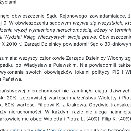
życiami.
łynęło obwieszczenie Sądu Rejonowego zawiadamiające,
nej 9. W obwieszczeniu sądowym
wzywa się wszystkich, kt
zenia wyżej wymienioną nieruchomością, ażeby w termini
II Wydział Ksiąg Wieczystych swoje prawa
. Obwieszczeni
9 X 2010 r.) Zarząd Dzielnicy powiadomił Sąd o 30-dniowym 
rozumiała: wszyscy członkowie Zarządu Dzielnicy Włochy
zg
padku po Władysławie Puławskim. Nie powiadomili także 
 wykonania swoich obowiązków lokalni politycy PiS i
u Państwa.
j państwowej nieruchomości nie zamknęło ciągu dziwnych
. 20% rzeczywistej wartości małżeństwu Wioletty i Piotr
k. 60% wartości Filipowi K. z Krakowa. Obydwie transakcj
aży nieruchomości. W każdym razie nie ulega najmniejs
ałkowicie mu obce: Wioletta i Piotra L. (40%), Filip K. (4
padku
rynku przy ulicy Chrościckiego
- odbyła się bezpośre