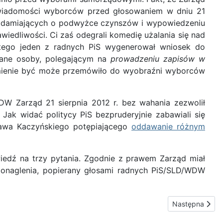
 świadomości wyborców przed głosowaniem w dniu 21
awiadamiających o podwyżce czynszów i wypowiedzeniu
wiedliwości. Ci zaś odegrali komedię użalania się nad
t tego jeden z radnych PiS wygenerował wniosek do
nane osoby, polegającym na
prowadzeniu zapisów w
omienie być może przemówiło do wyobraźni wyborców
W Zarząd 21 sierpnia 2012 r. bez wahania zezwolił
ak widać politycy PiS bezpruderyjnie zabawiali się
sława Kaczyńskiego potępiającego
oddawanie różnym
edź na trzy pytania. Zgodnie z prawem Zarząd miał
ponaglenia, popierany głosami radnych PiS/SLD/WDW
Następna stron
Następna