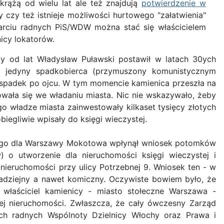
 krążą od wielu lat ale też znajdują
potwierdzenie w
y czy też istnieje możliwości hurtowego "załatwienia"
parciu radnych PiS/WDW można stać się właścicielem
icy lokatorów.
ący od lat Władysław Puławski postawił w latach 30ych
go jedyny spadkobierca (przymuszony komunistycznym
ił spadek po ojcu. W tym momencie kamienica przeszła na
wała się we władaniu miasta. Nic nie wskazywało, żeby
o władze miasta zainwestowały kilkaset tysięcy złotych
iegliwie wpisały do księgi wieczystej.
ego dla Warszawy Mokotowa wpłynął wniosek potomków
 o utworzenie dla nieruchomości księgi wieczystej i
nieruchomości przy ulicy Potrzebnej 9. Wniosek ten - w
dziejny a nawet komiczny. Oczywiste bowiem było, że
 właściciel kamienicy - miasto stołeczne Warszawa -
ojej nieruchomości. Zwłaszcza, że cały ówczesny Zarząd
ich radnych Wspólnoty Dzielnicy Włochy oraz Prawa i