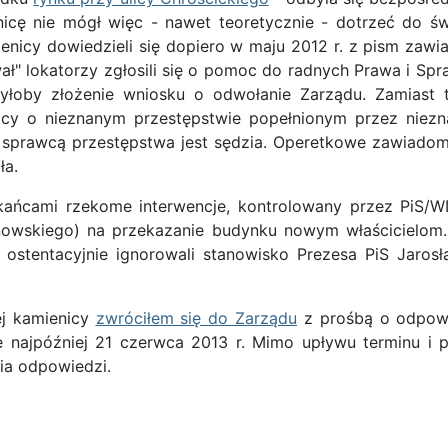
nicę nie mógł więc - nawet teoretycznie - dotrzeć do
mienicy dowiedzieli się dopiero w maju 2012 r. z pism z
ł" lokatorzy zgłosili się o pomoc do radnych Prawa i Spra
 byłoby złożenie wniosku o odwołanie Zarządu. Zamias
ący o nieznanym przestępstwie popełnionym przez niez
e sprawcą przestępstwa jest sędzia. Operetkowe zawiad
ła.
ańcami rzekome interwencje, kontrolowany przez PiS/WD
owskiego) na przekazanie budynku nowym właścicielom. J
i ostentacyjnie ignorowali stanowisko Prezesa PiS Jaro
ej kamienicy
zwróciłem się do Zarządu
z prośbą o odpowi
 najpóźniej 21 czerwca 2013 r. Mimo upływu terminu i 
ia odpowiedzi.