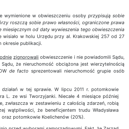
 że wymienione w obwieszczeniu osoby
przypisują sobie
órzy roszczą sobie prawo własności, ograniczone prawa
e miesięcznym od daty wywieszenia tego obwieszczenia
e wisiało w holu Urzędu przy al. Krakowskiej 257 od 27
okresie publikacji.
odnie
zignorowali
obwieszczenie i nie powiadomili Sądu,
Sądu, że nieruchomość obciążona jest wierzytelnością
 WDW
de facto
sprezentowali nieruchomość grupie osób
 działań w tej sprawie. W lipcu 2011 r. potomkowie
a L. ze wsi Tworzyjanki. Niecałe 4 miesiące później
e, zwłaszcza w zestawieniu z całością zdarzeń, robią
zej wątpliwości, że beneficjentem trudu Władysława
0%) oraz potomkowie Koelichenów (20%).
dnio przed wyborami samorządowymi. Fakt, że Zarząd