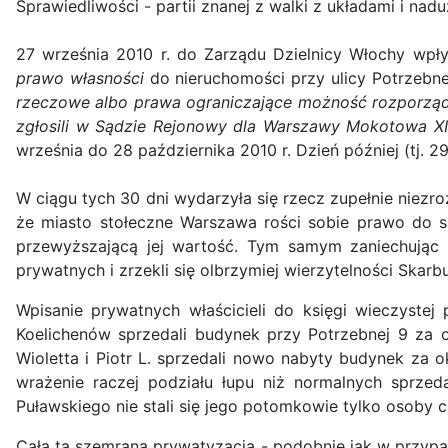
Sprawiedliwości - partii znanej z walki z układami i nadu
27 września 2010 r. do Zarządu Dzielnicy Włochy wp
prawo własności
do nieruchomości przy ulicy Potrzeb
rzeczowe albo prawa ograniczające możność rozporząd
zgłosili w Sądzie Rejonowy dla Warszawy Mokotowa XI
września do 28 października 2010 r. Dzień później (tj. 2
W ciągu tych 30 dni wydarzyła się rzecz zupełnie niez
że miasto stołeczne Warszawa rości sobie prawo do s
przewyższającą jej wartość. Tym samym zaniechując
prywatnych i zrzekli się olbrzymiej wierzytelności Skarb
Wpisanie prywatnych właścicieli do księgi wieczyste
Koelichenów sprzedali budynek przy Potrzebnej 9 za ok
Wioletta i Piotr L. sprzedali nowo nabyty budynek za o
wrażenie raczej podziału łupu niż normalnych sprzed
Puławskiego nie stali się jego potomkowie tylko osoby c
Cała ta szemrana prywatyzacja - podobnie jak w przy