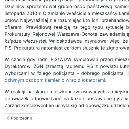
Dzielnicy sprezentował grupie osób państwową kamie
listopada 2010 r. O zmianie właściciela mieszkańcy ka
umów. Najwyraźniej nie rozumiejąc kto ich "przehandlowa
ofiarami. Prawidłową reakcją na tego typu sytuację
Prokuratury Rejonowej Warszawa-Ochota zawiadamiaj
księdze wieczystej
. Wnioskodawca insynuował więc, ż
PiS. Prokuratura natomiast całkiem słusznie je zignorowa
W czasie gdy radni PiS/WDW symulowali przed mieszk
Dyrektorowi ZGN (zresztą radnemu PiS z powiatu kutn
wyborcami w "złego policjanta - dobrego policjanta" 
dziwnym osobom kamienic wraz z lokatorami
.
W reakcji na skargi mieszkańców usuwanych z miejski
obowiązek odpowiedzieć na każde postawione pytanie
Zarząd konsekwentnie uchyla się od obowiązku udzielen
Poprzednia strona: Historia Włoch
Poprzednia