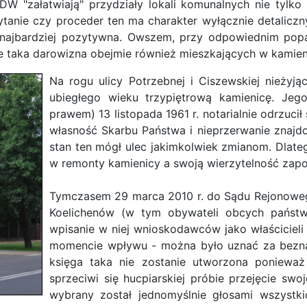
DW "załatwiają" przydziały lokali komunalnych nie tylko
ytanie czy proceder ten ma charakter wyłącznie detaliczn
ak najbardziej pozytywna. Owszem, przy odpowiednim po
 że taka darowizna obejmie również mieszkających w kamien
Na rogu ulicy Potrzebnej i Ciszewskiej nieżyj
ubiegłego wieku trzypiętrową kamienicę. Je
prawem) 13 listopada 1961 r. notarialnie odrzuc
własność Skarbu Państwa i nieprzerwanie znajdo
stan ten mógł ulec jakimkolwiek zmianom. Dlateg
w remonty kamienicy a swoją wierzytelność zapob
Tymczasem 29 marca 2010 r. do Sądu Rejonow
Koelichenów (w tym obywateli obcych państw)
wpisanie w niej wnioskodawców jako właścicieli 
momencie wpływu - można było uznać za bezna
księga taka nie zostanie utworzona ponieważ
sprzeciwi się hucpiarskiej próbie przejęcie sw
wybrany został jednomyślnie głosami wszystk