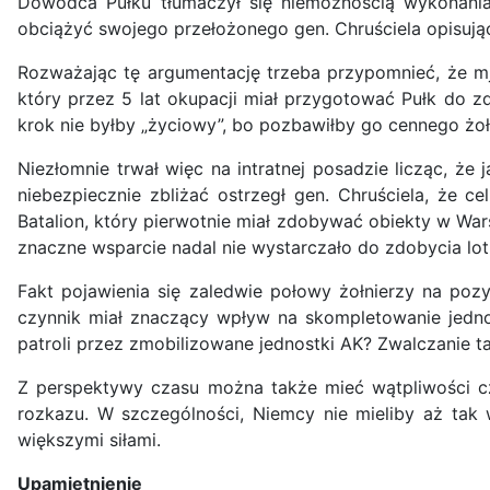
Dowódca Pułku tłumaczył się niemożnością wykonania 
obciążyć swojego przełożonego gen. Chruściela opisują
Rozważając tę argumentację trzeba przypomnieć, że mj
który przez 5 lat okupacji miał przygotować Pułk do zdo
krok nie byłby „życiowy”, bo pozbawiłby go cennego żoł
Niezłomnie trwał więc na intratnej posadzie licząc, ż
niebezpiecznie zbliżać ostrzegł gen. Chruściela, że 
Batalion, który pierwotnie miał zdobywać obiekty w War
znaczne wsparcie nadal nie wystarczało do zdobycia lotni
Fakt pojawienia się zaledwie połowy żołnierzy na pozy
czynnik miał znaczący wpływ na skompletowanie jednos
patroli przez zmobilizowane jednostki AK? Zwalczanie ta
Z perspektywy czasu można także mieć wątpliwości czy
rozkazu. W szczególności, Niemcy nie mieliby aż tak 
większymi siłami.
Upamiętnienie