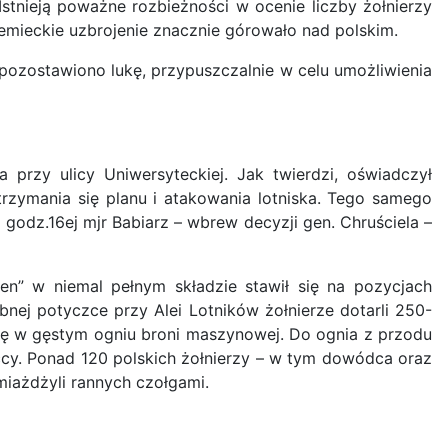
Istnieją poważne rozbieżności w ocenie liczby żołnierzy
iemieckie uzbrojenie znacznie górowało nad polskim.
pozostawiono lukę, przypuszczalnie w celu umożliwienia
przy ulicy Uniwersyteckiej. Jak twierdzi, oświadczył
trzymania się planu i atakowania lotniska. Tego samego
godz.16ej mjr Babiarz – wbrew decyzji gen. Chruściela –
en” w niemal pełnym składzie stawił się na pozycjach
nej potyczce przy Alei Lotników żołnierze dotarli 250-
 się w gęstym ogniu broni maszynowej. Do ognia z przodu
ccy. Ponad 120 polskich żołnierzy – w tym dowódca oraz
miażdżyli rannych czołgami.