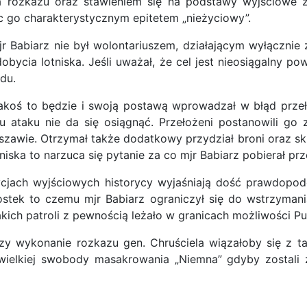
rozkazu oraz stawieniem się na podstawy wyjściowe za
c go charakterystycznym epitetem „nieżyciowy”.
r Babiarz nie był wolontariuszem, działającym wyłącznie
bycia lotniska. Jeśli uważał, że cel jest nieosiągalny po
du.
e jakoś to będzie i swoją postawą wprowadzał w błąd prze
celu ataku nie da się osiągnąć. Przełożeni postanowili 
szawie. Otrzymał także dodatkowy przydział broni oraz sk
ska to narzuca się pytanie za co mjr Babiarz pobierał prze
cjach wyjściowych historycy wyjaśniają dość prawdopodo
tek to czemu mjr Babiarz ograniczył się do wstrzymani
kich patroli z pewnością leżało w granicach możliwości Puł
 wykonanie rozkazu gen. Chruściela wiązałoby się z tak
wielkiej swobody masakrowania „Niemna” gdyby zostali z