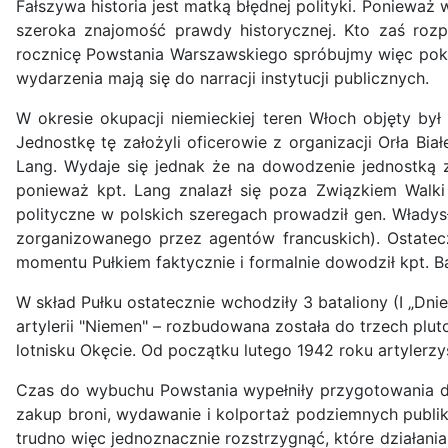
Fałszywa historia jest matką błędnej polityki. Poniewa
szeroka znajomość prawdy historycznej. Kto zaś rozpo
rocznicę Powstania Warszawskiego spróbujmy więc pokró
wydarzenia mają się do narracji instytucji publicznych.
W okresie okupacji niemieckiej teren Włoch objęty był 
Jednostkę tę założyli oficerowie z organizacji Orła Bi
Lang. Wydaje się jednak że na dowodzenie jednostką z
ponieważ kpt. Lang znalazł się poza Związkiem Walki
polityczne w polskich szeregach prowadził gen. Władysł
zorganizowanego przez agentów francuskich). Ostatecz
momentu Pułkiem faktycznie i formalnie dowodził kpt. Ba
W skład Pułku ostatecznie wchodziły 3 bataliony (I „Dniest
artylerii "Niemen" – rozbudowana została do trzech plu
lotnisku Okęcie. Od początku lutego 1942 roku artylerz
Czas do wybuchu Powstania wypełniły przygotowania do 
zakup broni, wydawanie i kolportaż podziemnych publika
trudno więc jednoznacznie rozstrzygnąć, które działan