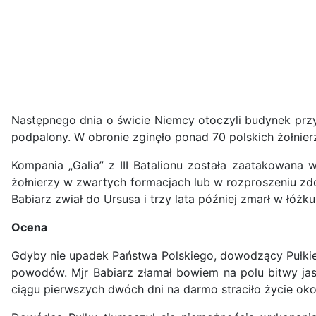
Następnego dnia o świcie Niemcy otoczyli budynek przy A
podpalony. W obronie zginęło ponad 70 polskich żołnier
Kompania „Galia” z III Batalionu została zaatakowana w
żołnierzy w zwartych formacjach lub w rozproszeniu zdo
Babiarz zwiał do Ursusa i trzy lata później zmarł w łóżku
Ocena
Gdyby nie upadek Państwa Polskiego, dowodzący Pułkiem
powodów. Mjr Babiarz złamał bowiem na polu bitwy jasn
ciągu pierwszych dwóch dni na darmo straciło życie oko