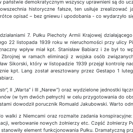
ż w państwie demokratycznym wszyscy uprawnieni są do ucze
wszechnia historyczne fałsze, ten usiłuje zrealizować 
tce opisać – bez gniewu i upodobania - co wydarzyło się
działaniami 7. Pułku Piechoty Armii Krajowej działająceg
ałego 22 listopada 1939 roku w nieruchomości przy ulicy Pi
naczny wpływ miał kpt. Stanisław Babiarz i że był to wp
 Zbrojnej w ramach eliminacji z wojska osób związanych
aw Sikorski, który w listopadzie 1939 przejął kontrolę n
nie kpt. Lang został aresztowany przez Gestapo 1 lute
biarz.
r”, II „Warta” i III „Narew”) oraz wydzielone jednostki łączn
tonów (w tym dwóch pełnych) w celu przygotowania do obsł
ystami dowodził porucznik Romuald Jakubowski. Warto odno
walki z Niemcami oraz rozmaite zadania konspiracyjne: 
cji, werbowanie nowych żołnierzy etc. Część żołnierzy Pu
ia stanowiły element funkcjonowania Pułku. Dramatyczną p