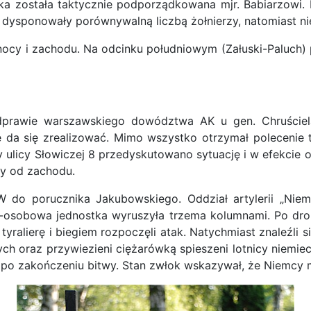
tka została taktycznie podporządkowana mjr. Babiarzowi. 
ny dysponowały porównywalną liczbą żołnierzy, natomiast n
nocy i zachodu. Na odcinku południowym (Załuski-Paluch) 
dprawie warszawskiego dowództwa AK u gen. Chruściela 
 da się zrealizować. Mimo wszystko otrzymał polecenie 
ulicy Słowiczej 8 przedyskutowano sytuację i w efekcie o 
y od zachodu.
 do porucznika Jakubowskiego. Oddział artylerii „Niem
-osobowa jednostka wyruszyła trzema kolumnami. Po drob
 tyralierę i biegiem rozpoczęli atak. Natychmiast znaleźli
 oraz przywiezieni ciężarówką spieszeni lotnicy niemie
w po zakończeniu bitwy. Stan zwłok wskazywał, że Niemcy 