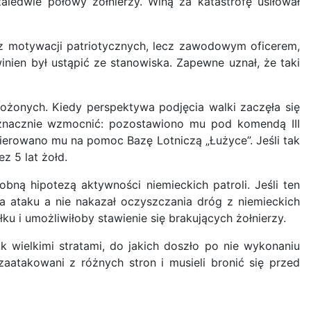
ledwie połowy żołnierzy. Winą za katastrofę usiłował
 z motywacji patriotycznych, lecz zawodowym oficerem,
winien był ustąpić ze stanowiska. Zapewne uznał, że taki
łożonych. Kiedy perspektywa podjęcia walki zaczęła się
go znacznie wzmocnić: pozostawiono mu pod komendą III
ierowano mu na pomoc Bazę Lotniczą „Łużyce”. Jeśli tak
z 5 lat żołd.
bną hipotezą aktywności niemieckich patroli. Jeśli ten
a ataku a nie nakazał oczyszczania dróg z niemieckich
ku i umożliwiłoby stawienie się brakujących żołnierzy.
 wielkimi stratami, do jakich doszło po nie wykonaniu
aatakowani z różnych stron i musieli bronić się przed