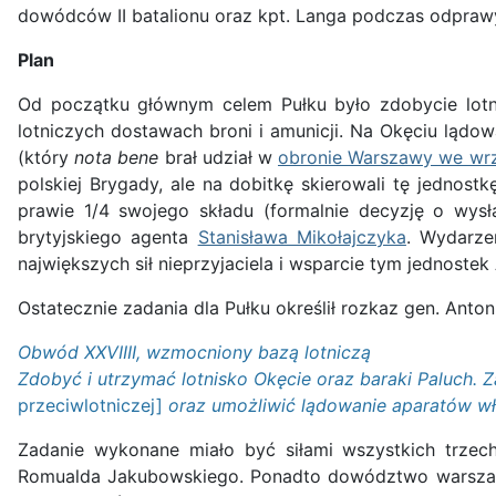
dowódców II batalionu oraz kpt. Langa podczas odprawy 
Plan
Od początku głównym celem Pułku było zdobycie lotni
lotniczych dostawach broni i amunicji. Na Okęciu ląd
(który
nota bene
brał udział w
obronie Warszawy we wrz
polskiej Brygady, ale na dobitkę skierowali tę jednos
prawie 1/4 swojego składu (formalnie decyzję o wys
brytyjskiego agenta
Stanisława Mikołajczyka
. Wydarze
największych sił nieprzyjaciela i wsparcie tym jednoste
Ostatecznie zadania dla Pułku określił rozkaz gen. Anton
Obwód XXVIIII, wzmocniony bazą lotniczą
Zdobyć i utrzymać lotnisko Okęcie oraz baraki Paluch. 
przeciwlotniczej]
oraz umożliwić lądowanie aparatów wła
Zadanie wykonane miało być siłami wszystkich trzec
Romualda Jakubowskiego. Ponadto dowództwo warszawski