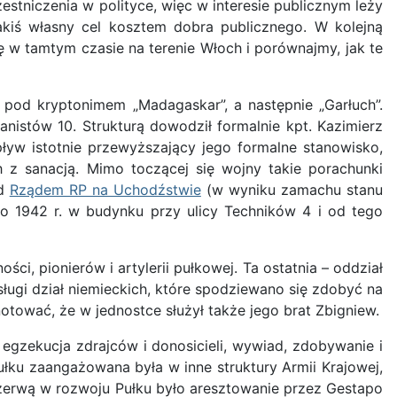
stniczenia w polityce, więc w interesie publicznym leży
jakiś własny cel kosztem dobra publicznego. W kolejną
 w tamtym czasie na terenie Włoch i porównajmy, jak te
o pod kryptonimem „Madagaskar”, a następnie „Garłuch”.
anistów 10. Strukturą dowodził formalnie kpt. Kazimierz
ływ istotnie przewyższający jego formalne stanowisko,
 z sanacją. Mimo toczącej się wojny takie porachunki
ad
Rządem RP na Uchodźstwie
(w wyniku zamachu stanu
go 1942 r. w budynku przy ulicy Techników 4 i od tego
ości, pionierów i artylerii pułkowej. Ta ostatnia – oddział
ugi dział niemieckich, które spodziewano się zdobyć na
tować, że w jednostce służył także jego brat Zbigniew.
egzekucja zdrajców i donosicieli, wywiad, zdobywanie i
łku zaangażowana była w inne struktury Armii Krajowej,
rzerwą w rozwoju Pułku było aresztowanie przez Gestapo