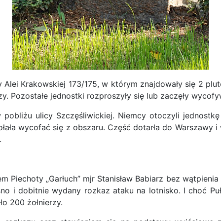
lei Krakowskiej 173/175, w którym znajdowały się 2 pluton
zy. Pozostałe jednostki rozproszyły się lub zaczęły wycof
 pobliżu ulicy Szczęśliwickiej. Niemcy otoczyli jednostkę
łała wycofać się z obszaru. Część dotarła do Warszawy i 
.
 Piechoty „Garłuch” mjr Stanisław Babiarz bez wątpieni
o i dobitnie wydany rozkaz ataku na lotnisko. I choć P
ło 200 żołnierzy.