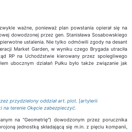
zwykle ważne, ponieważ plan powstania opierał się na
onowej dowodzonej przez gen. Stanisława Sosabowskiego
pierwotne ustalenia. Nie tylko odmówili zgody na desant
peracji Market Garden, w wyniku czego Brygada utraciła
Rząd RP na Uchodźstwie kierowany przez spolegliwego
lem ubocznym działań Pułku było także związanie jak
zez przydzielony oddział art. plot.
[artylerii
i na terenie Okęcie zabezpieczyć.
nowanym na "Geometrię") dowodzonym przez porucznika
oną jednostką składającą się m.in. z pięciu kompanii,