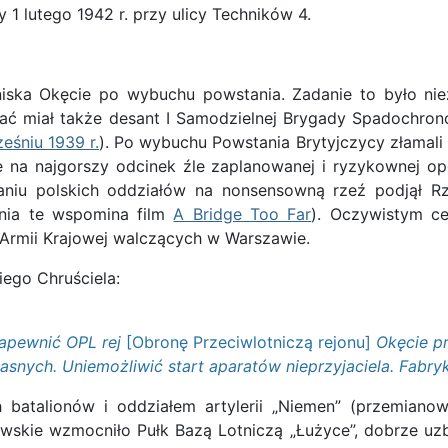
1 lutego 1942 r. przy ulicy Techników 4.
ska Okęcie po wybuchu powstania. Zadanie to było nie
ować miał także desant I Samodzielnej Brygady Spadochr
eśniu 1939 r.
). Po wybuchu Powstania Brytyjczycy złamali 
tkę na najgorszy odcinek źle zaplanowanej i ryzykownej o
łaniu polskich oddziałów na nonsensowną rzeź podjął 
nia te wspomina film
A Bridge Too Far
). Oczywistym ce
k Armii Krajowej walczących w Warszawie.
iego Chruściela:
Zapewnić OPL rej
[Obronę Przeciwlotniczą rejonu]
Okęcie pr
snych. Uniemożliwić start aparatów nieprzyjaciela. Fabryk
h batalionów i oddziałem artylerii „Niemen” (przemia
e wzmocniło Pułk Bazą Lotniczą „Łużyce”, dobrze uzbroj