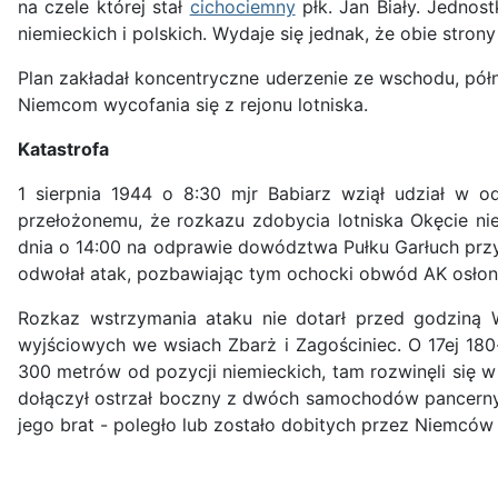
na czele której stał
cichociemny
płk. Jan Biały. Jednos
niemieckich i polskich. Wydaje się jednak, że obie stro
Plan zakładał koncentryczne uderzenie ze wschodu, pół
Niemcom wycofania się z rejonu lotniska.
Katastrofa
1 sierpnia 1944 o 8:30 mjr Babiarz wziął udział w o
przełożonemu, że rozkazu zdobycia lotniska Okęcie nie
dnia o 14:00 na odprawie dowództwa Pułku Garłuch przy 
odwołał atak, pozbawiając tym ochocki obwód AK osłon
Rozkaz wstrzymania ataku nie dotarł przed godziną W
wyjściowych we wsiach Zbarż i Zagościniec. O 17ej 180
300 metrów od pozycji niemieckich, tam rozwinęli się w
dołączył ostrzał boczny z dwóch samochodów pancernych
jego brat - poległo lub zostało dobitych przez Niemcó