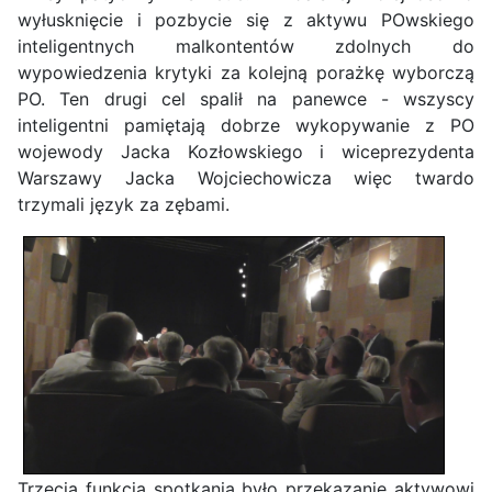
wyłusknięcie i pozbycie się z aktywu POwskiego
inteligentnych malkontentów zdolnych do
wypowiedzenia krytyki za kolejną porażkę wyborczą
PO. Ten drugi cel spalił na panewce - wszyscy
inteligentni pamiętają dobrze wykopywanie z PO
wojewody Jacka Kozłowskiego i wiceprezydenta
Warszawy Jacka Wojciechowicza więc twardo
trzymali język za zębami.
Trzecią funkcją spotkania było przekazanie aktywowi