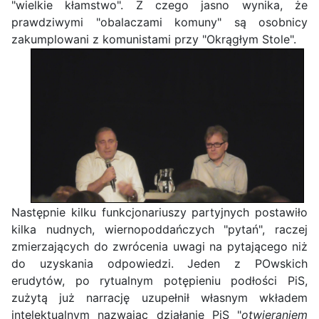
"wielkie kłamstwo". Z czego jasno wynika, że
prawdziwymi "obalaczami komuny" są osobnicy
zakumplowani z komunistami przy "Okrągłym Stole".
Następnie kilku funkcjonariuszy partyjnych postawiło
kilka nudnych, wiernopoddańczych "pytań", raczej
zmierzających do zwrócenia uwagi na pytającego niż
do uzyskania odpowiedzi. Jeden z POwskich
erudytów, po rytualnym potępieniu podłości PiS,
zużytą już narrację uzupełnił własnym wkładem
intelektualnym nazwając działanie PiS "
otwieraniem