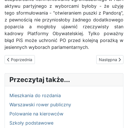
aktywu partyjnego z wyborcami byłoby - że użyję
tego sformułowania - "otwieraniem puszki z Pandorą",
z pewnością nie przyniosłoby żadnego dodatkowego
poparcia a mogłoby ujawnić rzeczywisty stan
kadrowy Platformy Obywatelskiej. Tylko poważny
błąd PiS może uchronić PO przed kolejną porażką w
jesiennych wyborach parlamentarnych.
Poprzednia strona: Tajne umowy i tajne łapówki
Następna stron
Poprzednia
Następna
Przeczytaj także...
Mieszkania do rozdania
Warszawski rower publiczny
Polowanie na kierowców
Szkoły podstawowe