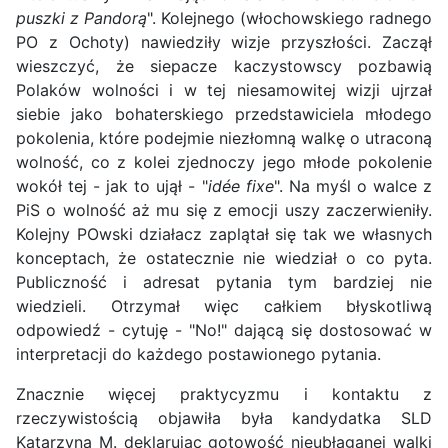
puszki z Pandorą
". Kolejnego (włochowskiego radnego
PO z Ochoty) nawiedziły wizje przyszłości. Zaczął
wieszczyć, że siepacze kaczystowscy pozbawią
Polaków wolności i w tej niesamowitej wizji ujrzał
siebie jako bohaterskiego przedstawiciela młodego
pokolenia, które podejmie niezłomną walkę o utraconą
wolność, co z kolei zjednoczy jego młode pokolenie
wokół tej - jak to ujął - "
idée fixe
". Na myśl o walce z
PiS o wolność aż mu się z emocji uszy zaczerwieniły.
Kolejny POwski działacz zaplątał się tak we własnych
konceptach, że ostatecznie nie wiedział o co pyta.
Publiczność i adresat pytania tym bardziej nie
wiedzieli. Otrzymał więc całkiem błyskotliwą
odpowiedź - cytuję - "No!" dającą się dostosować w
interpretacji do każdego postawionego pytania.
Znacznie więcej praktycyzmu i kontaktu z
rzeczywistością objawiła była kandydatka SLD
Katarzyna M. deklarując gotowość nieubłaganej walki