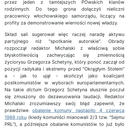
przez jeden z tamtejszych POwskich klanów
rodzinnych. Do tego grona dołączyli nieliczni
pracownicy włochowskiego samorządu, liczący na
profity za demonstrowanie wierności nowej władzy.
Skład sali sugerował więc raczej naradę aktywu
partyjnego niż "spotkanie autorskie". Obrady
rozpoczął redaktor Michalski z właściwą sobie
błyskotliwością zachwycając się zmiennością
życiorysu Grzegorza Schetyny, który ponoć zaczął od
pozycji radykała i ekstremy przed "Okrągłym Stołem"
a - jak to ujął - skończył jako koalicjant
postkomunistów w wyborach europarlamentarnych.
Na takie
dictum
Grzegorz Schetyna słusznie poczuł
się zmuszony do dezawuowania laudacji. Redaktor
Michalski zrozumiawszy swój błąd zapewnił, że
prawdziwe
obalenie komuny nastąpiło 4 czerwca
1989 roku
(kiedy komuniści mianowali 2/3 tzw. "Sejmu
PRL"), a późniejsze obalanie komunistów to już było