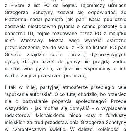
z PiSem z list PO do Sejmu. Tajemniczy uśmiech
Grzegorza Schetyny zdawał się odpowiadać, że
Platforma nadal pamięta jak pani Kasia publicznie
zadawała niestosowne pytania o cenne prezenty dla
koncernu ITI, hojnie rozdawane przez PO z majątku
m.st. Warszawy. Można więc wyrazić ostrożne
przypuszczenie, że do walki z PiS na listach PO pan
Grzesio znajdzie sobie bardziej dyspozycyjnych
cyngli, którym nawet do głowy nie przyjdą żadne
niestosowne pytania, że już nie wspomnimy o ich
werbalizacji w przestrzeni publicznej.
I tak w miłej, partyjnej atmosferze przebiegło całe
"spotkanie autorskie". O co tutaj chodziło, bo przecież
nie o pozyskanie poparcia społecznego? Przede
wszystkim - jak można się domyślić - o wypłacenie
redaktorowi Michalskiemu nieco kasy z funduszy
miejskich za trud przedstawienia Grzegorza Schetyny
w sympatycznym świetle. W dalszej kolejności o