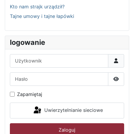
Kto nam strajk urządził?
Tajne umowy i tajne łapówki
logowanie
Użytkownik
Hasło
Pokaż h
Zapamiętaj
Uwierzytelnianie sieciowe
Zaloguj