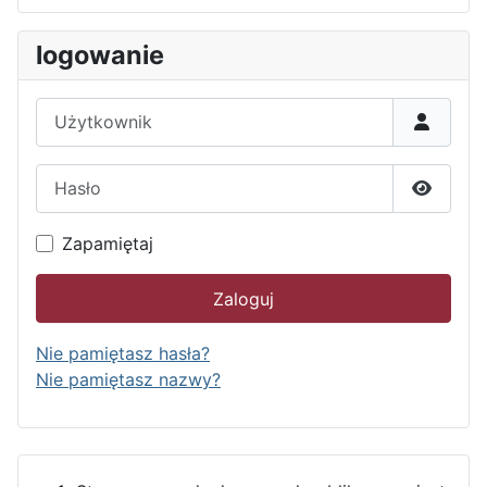
logowanie
Użytkownik
Hasło
Pokaż h
Zapamiętaj
Zaloguj
Nie pamiętasz hasła?
Nie pamiętasz nazwy?