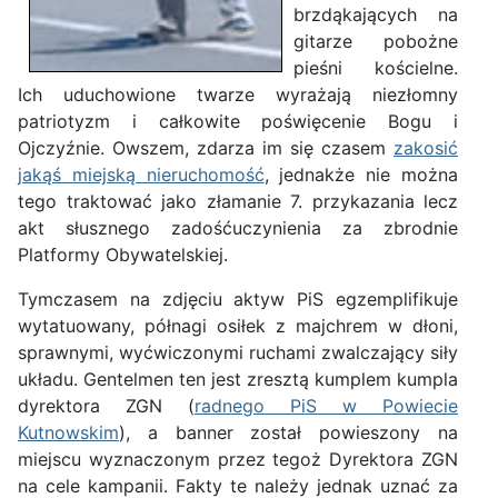
brzdąkających na
gitarze pobożne
pieśni kościelne.
Ich uduchowione twarze wyrażają niezłomny
patriotyzm i całkowite poświęcenie Bogu i
Ojczyźnie. Owszem, zdarza im się czasem
zakosić
jakąś miejską nieruchomość
, jednakże nie można
tego traktować jako złamanie 7. przykazania lecz
akt słusznego zadośćuczynienia za zbrodnie
Platformy Obywatelskiej.
Tymczasem na zdjęciu aktyw PiS egzemplifikuje
wytatuowany, półnagi osiłek z majchrem w dłoni,
sprawnymi, wyćwiczonymi ruchami zwalczający siły
układu. Gentelmen ten jest zresztą kumplem kumpla
dyrektora ZGN (
radnego PiS w Powiecie
Kutnowskim
), a banner został powieszony na
miejscu wyznaczonym przez tegoż Dyrektora ZGN
na cele kampanii. Fakty te należy jednak uznać za