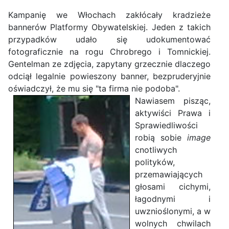
Kampanię we Włochach zakłócały kradzieże
bannerów Platformy Obywatelskiej. Jeden z takich
przypadków udało się udokumentować
fotograficznie na rogu Chrobrego i Tomnickiej.
Gentelman ze zdjęcia, zapytany grzecznie dlaczego
odciął legalnie powieszony banner, bezpruderyjnie
oświadczył, że mu się "ta firma nie podoba".
Nawiasem pisząc,
aktywiści Prawa i
Sprawiedliwości
robią sobie
image
cnotliwych
polityków,
przemawiających
głosami cichymi,
łagodnymi i
uwznioślonymi, a w
wolnych chwilach