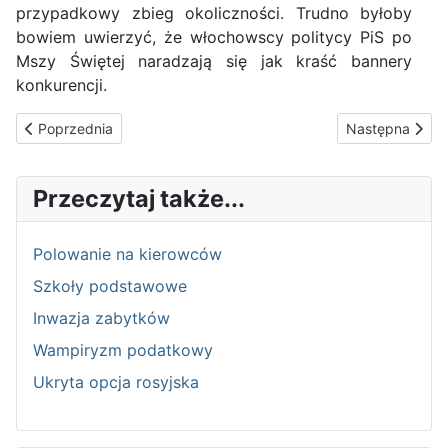
przypadkowy zbieg okoliczności. Trudno byłoby
bowiem uwierzyć, że włochowscy politycy PiS po
Mszy Świętej naradzają się jak kraść bannery
konkurencji.
Poprzednia strona: "Śladami Historii - Świerszcza 2"
Następna stron
Poprzednia
Następna
Przeczytaj także...
Polowanie na kierowców
Szkoły podstawowe
Inwazja zabytków
Wampiryzm podatkowy
Ukryta opcja rosyjska