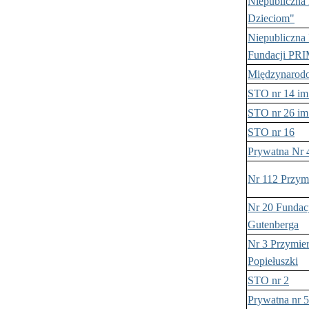
Niepubliczna 
Dzieciom"
Niepubliczna
Fundacji PR
Międzynarodow
STO nr 14 im
STO nr 26 im
STO nr 16
Prywatna Nr 
Nr 112 Przymi
Nr 20 Fundacj
Gutenberga
Nr 3 Przymier
Popiełuszki
STO nr 2
Prywatna nr 