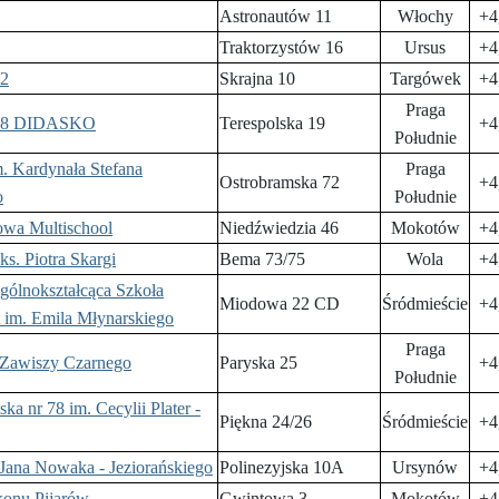
Astronautów 11
Włochy
+4
Traktorzystów 16
Ursus
+4
62
Skrajna 10
Targówek
+4
Praga
 98 DIDASKO
Terespolska 19
+4
Południe
. Kardynała Stefana
Praga
Ostrobramska 72
+4
o
Południe
wa Multischool
Niedźwiedzia 46
Mokotów
+4
ks. Piotra Skargi
Bema 73/75
Wola
+4
ólnokształcąca Szkoła
Miodowa 22 CD
Śródmieście
+4
 im. Emila Młynarskiego
Praga
 Zawiszy Czarnego
Paryska 25
+4
Południe
ka nr 78 im. Cecylii Plater -
Piękna 24/26
Śródmieście
+4
Jana Nowaka - Jeziorańskiego
Polinezyjska 10A
Ursynów
+4
onu Pijarów
Gwintowa 3
Mokotów
+4