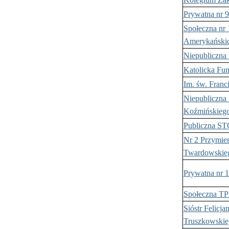
Prywatna nr 
Społeczna nr
Amerykański
Niepubliczna 
Katolicka Fu
Im. św. Franc
Niepubliczna 
Koźmińskieg
Publiczna S
Nr 2 Przymier
Twardowskie
Prywatna nr 
Społeczna TP
Sióstr Felicja
Truszkowskie