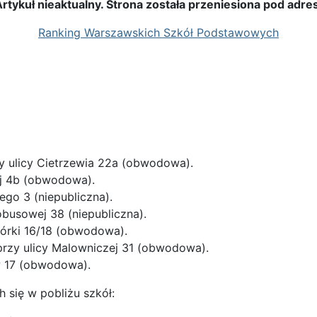
rtykuł nieaktualny. Strona została przeniesiona pod adre
Ranking Warszawskich Szkół Podstawowych
y ulicy Cietrzewia 22a (obwodowa).
j 4b (obwodowa).
ego 3 (niepubliczna).
obusowej 38 (niepubliczna).
iórki 16/18 (obwodowa).
rzy ulicy Malowniczej 31 (obwodowa).
w 17 (obwodowa).
 się w pobliżu szkół: