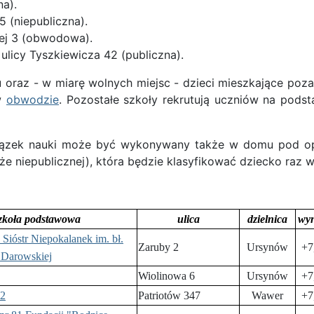
na).
 (niepubliczna).
iej 3 (obwodowa).
ulicy Tyszkiewicza 42 (publiczna).
oraz - w miarę wolnych miejsc - dzieci mieszkające poz
 w
obwodzie
. Pozostałe szkoły rekrutują uczniów na podst
iązek nauki może być wykonywany także w domu pod op
e niepublicznej), która będzie klasyfikować dziecko raz w
zkoła podstawowa
ulica
dzielnica
wy
 Sióstr Niepokalanek im. bł.
Zaruby 2
Ursynów
+7
 Darowskiej
Wiolinowa 6
Ursynów
+7
92
Patriotów 347
Wawer
+7