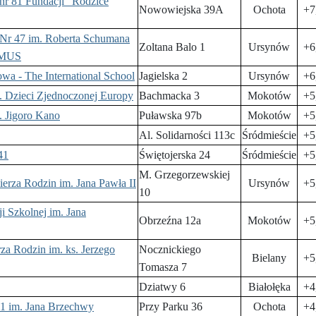
nr 81 Fundacji "Rodzice
Nowowiejska 39A
Ochota
+7
 Nr 47 im. Roberta Schumana
Zoltana Balo 1
Ursynów
+6
IMUS
a - The International School
Jagielska 2
Ursynów
+6
. Dzieci Zjednoczonej Europy
Bachmacka 3
Mokotów
+5
. Jigoro Kano
Puławska 97b
Mokotów
+5
Al. Solidarności 113c
Śródmieście
+5
41
Świętojerska 24
Śródmieście
+5
M. Grzegorzewskiej
erza Rodzin im. Jana Pawła II
Ursynów
+5
10
i Szkolnej im. Jana
Obrzeźna 12a
Mokotów
+5
za Rodzin im. ks. Jerzego
Nocznickiego
Bielany
+5
Tomasza 7
Dziatwy 6
Białołęka
+4
51 im. Jana Brzechwy
Przy Parku 36
Ochota
+4