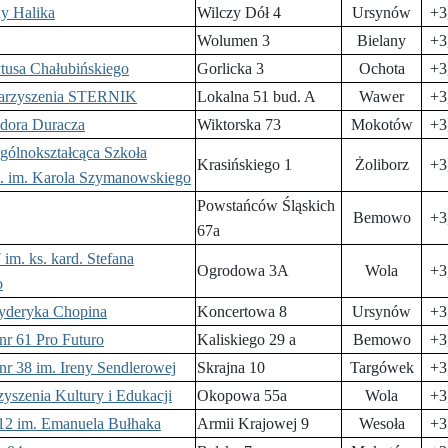
ny Halika
Wilczy Dół 4
Ursynów
+3
Wolumen 3
Bielany
+3
tusa Chałubińskiego
Gorlicka 3
Ochota
+3
warzyszenia STERNIK
Lokalna 51 bud. A
Wawer
+3
odora Duracza
Wiktorska 73
Mokotów
+3
ólnokształcąca Szkoła
Krasińskiego 1
Żoliborz
+3
t. im. Karola Szymanowskiego
Powstańców Śląskich
Bemowo
+3
67a
 im. ks. kard. Stefana
Ogrodowa 3A
Wola
+3
o
ryderyka Chopina
Koncertowa 8
Ursynów
+3
nr 61 Pro Futuro
Kaliskiego 29 a
Bemowo
+3
nr 38 im. Ireny Sendlerowej
Skrajna 10
Targówek
+3
yszenia Kultury i Edukacji
Okopowa 55a
Wola
+3
 12 im. Emanuela Bułhaka
Armii Krajowej 9
Wesoła
+3