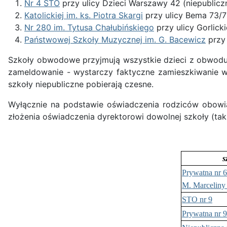
Nr 4 STO
przy ulicy Dzieci Warszawy 42 (niepublicz
Katolickiej im. ks. Piotra Skargi
przy ulicy Bema 73/75
Nr 280 im. Tytusa Chałubińskiego
przy ulicy Gorlick
Państwowej Szkoły Muzycznej im. G. Bacewicz
przy 
Szkoły obwodowe przyjmują wszystkie dzieci z obwodu 
zameldowanie - wystarczy faktyczne zamieszkiwanie
szkoły niepubliczne pobierają czesne.
Wyłącznie na podstawie oświadczenia rodziców obow
złożenia oświadczenia dyrektorowi dowolnej szkoły (takż
s
Prywatna nr 6
M. Marceliny
STO nr 9
Prywatna nr 