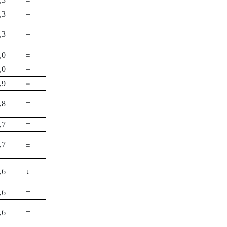
,3
=
,3
=
=
,0
,0
=
=
,9
,8
=
,7
=
=
,7
,6
↓
,6
=
,6
=