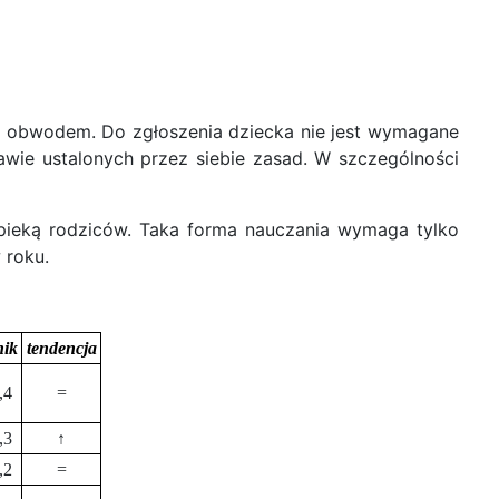
a obwodem. Do zgłoszenia dziecka nie jest wymagane
awie ustalonych przez siebie zasad. W szczególności
ieką rodziców. Taka forma nauczania wymaga tylko
 roku.
nik
tendencja
,4
=
,3
↑
,2
=