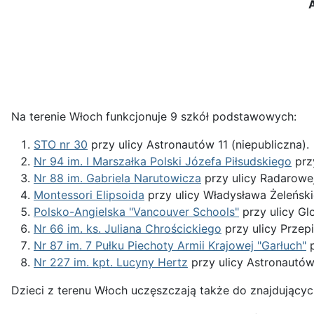
A
Na terenie Włoch funkcjonuje 9 szkół podstawowych:
STO nr 30
przy ulicy Astronautów 11 (niepubliczna).
Nr 94 im. I Marszałka Polski Józefa Piłsudskiego
prz
Nr 88 im. Gabriela Narutowicza
przy ulicy Radarowe
Montessori Elipsoida
przy ulicy Władysława Żeleński
Polsko-Angielska "Vancouver Schools"
przy ulicy Gl
Nr 66 im. ks. Juliana Chrościckiego
przy ulicy Przep
Nr 87 im. 7 Pułku Piechoty Armii Krajowej "Garłuch"
p
Nr 227 im. kpt. Lucyny Hertz
przy ulicy Astronautó
Dzieci z terenu Włoch uczęszczają także do znajdujących