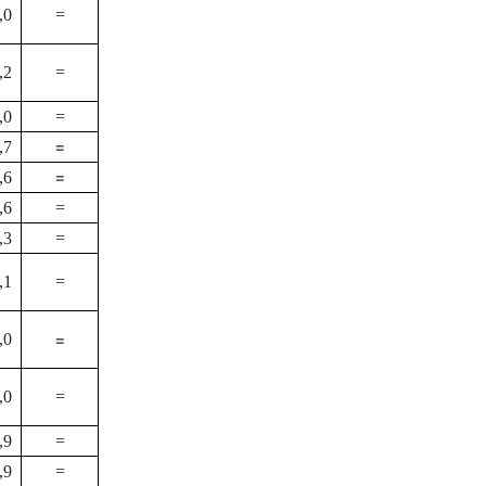
,0
=
,2
=
,0
=
=
,7
=
,6
,6
=
,3
=
,1
=
=
,0
,0
=
,9
=
,9
=