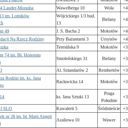
94 Lauder-Morasha
Wawelberga 10
Wola
+4
 13 im. Lotników
Wójcickiego 1/3 bud.
Bielany
+4
ch
13
nr 49
J. S. Bacha 2
Mokotów
+4
ndacji Na Rzecz Rodziny
Przy Bażantarni 3
Ursynów
+4
iszka
Teresińska 9
Mokotów
+3
nr 74 im. Bł. Honorata
Smoleńskiego 31
Bielany
+3
o
TO
Al. Sztandarów 2
Rembertów
+3
za Rodzin im. ks. Jana
Racławicka 14
Mokotów
+3
go
Praga
114
ks. Jana Sztuki 13
+3
Południe
 I SLO
Kawalerii 5
Śródmieście
+3
nek nr 28 im. bł. Marii Angeli
Azaliowa 10
Wawer
+3
j