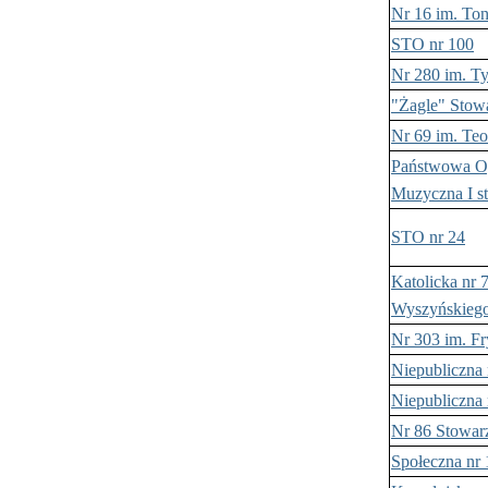
Nr 16 im. To
STO nr 100
Nr 280 im. Ty
"Żagle" Sto
Nr 69 im. Te
Państwowa Og
Muzyczna I s
STO nr 24
Katolicka nr 7
Wyszyńskieg
Nr 303 im. F
Niepubliczna 
Niepubliczna 
Nr 86 Stowarz
Społeczna nr