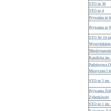
STO nr 30
STO nr 4
Prywatna nr 
Prywatna nr
STO Nr 10 im
Wyszyńskieg
Międzynarodo
Katolicka im. 
Państwowa Og
Muzyczna I st
STO nr 5 im.
Prywatna Żeńs
Zyberkówny
STO nr 1 im. 
Kolegium Zak