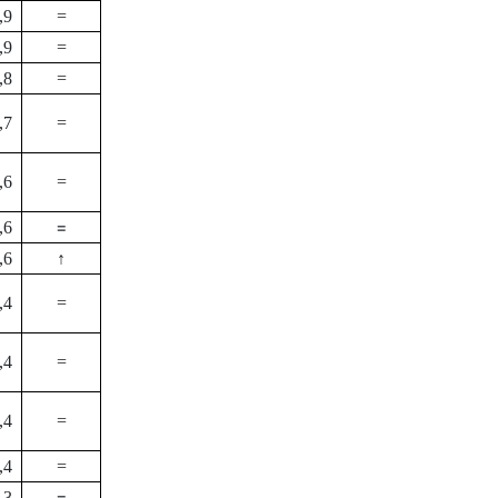
,9
=
,9
=
,8
=
,7
=
,6
=
=
,6
,6
↑
,4
=
,4
=
,4
=
,4
=
=
,3