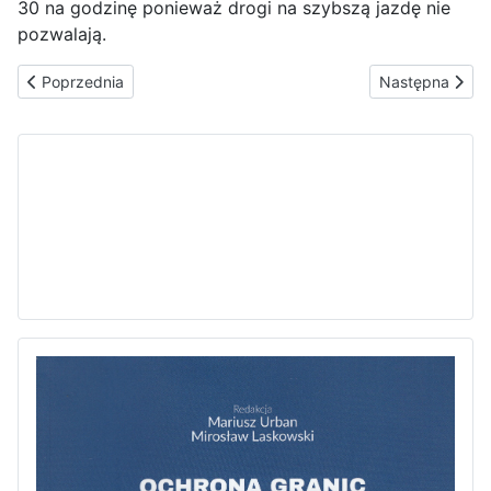
30 na godzinę ponieważ drogi na szybszą jazdę nie
pozwalają.
Poprzednia strona: koncert harfowy
Następna stron
Poprzednia
Następna