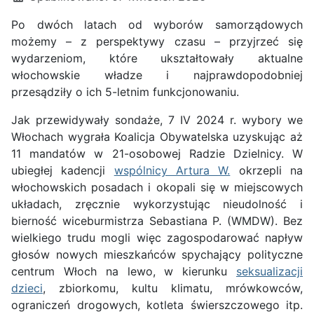
Po dwóch latach od wyborów samorządowych
możemy – z perspektywy czasu – przyjrzeć się
wydarzeniom, które ukształtowały aktualne
włochowskie władze i najprawdopodobniej
przesądziły o ich 5-letnim funkcjonowaniu.
Jak przewidywały sondaże, 7 IV 2024 r. wybory we
Włochach wygrała Koalicja Obywatelska uzyskując aż
11 mandatów w 21-osobowej Radzie Dzielnicy. W
ubiegłej kadencji
wspólnicy Artura W.
okrzepli na
włochowskich posadach i okopali się w miejscowych
układach, zręcznie wykorzystując nieudolność i
bierność wiceburmistrza Sebastiana P. (WMDW). Bez
wielkiego trudu mogli więc zagospodarować napływ
głosów nowych mieszkańców spychający polityczne
centrum Włoch na lewo, w kierunku
seksualizacji
dzieci
, zbiorkomu, kultu klimatu, mrówkowców,
ograniczeń drogowych, kotleta świerszczowego itp.