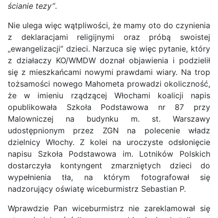
ścianie tezy”
.
Nie ulega więc wątpliwości, że mamy oto do czynienia
z deklaracjami religijnymi oraz próbą swoistej
„ewangelizacji” dzieci. Narzuca się więc pytanie, który
z działaczy KO/WMDW doznał objawienia i podzielił
się z mieszkańcami nowymi prawdami wiary. Na trop
tożsamości nowego Mahometa prowadzi okoliczność,
że w imieniu rządzącej Włochami koalicji napis
opublikowała Szkoła Podstawowa nr 87 przy
Malowniczej na budynku m. st. Warszawy
udostępnionym przez ZGN na polecenie władz
dzielnicy Włochy. Z kolei na uroczyste odsłonięcie
napisu Szkoła Podstawowa im. Lotników Polskich
dostarczyła kontyngent zmarzniętych dzieci do
wypełnienia tła, na którym fotografował się
nadzorujący oświatę wiceburmistrz Sebastian P.
Wprawdzie Pan wiceburmistrz nie zareklamował się