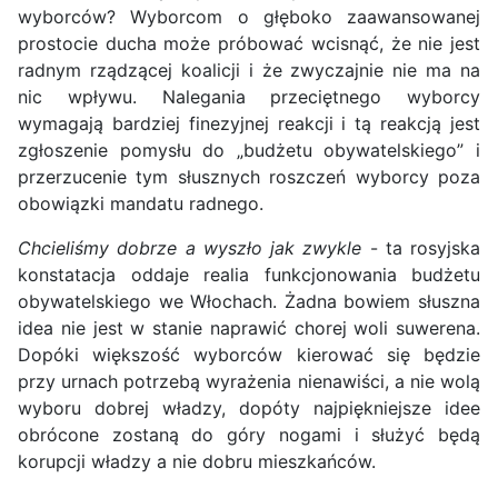
wyborców? Wyborcom o głęboko zaawansowanej
prostocie ducha może próbować wcisnąć, że nie jest
radnym rządzącej koalicji i że zwyczajnie nie ma na
nic wpływu. Nalegania przeciętnego wyborcy
wymagają bardziej finezyjnej reakcji i tą reakcją jest
zgłoszenie pomysłu do „budżetu obywatelskiego” i
przerzucenie tym słusznych roszczeń wyborcy poza
obowiązki mandatu radnego.
Chcieliśmy dobrze a wyszło jak zwykle
- ta rosyjska
konstatacja oddaje realia funkcjonowania budżetu
obywatelskiego we Włochach. Żadna bowiem słuszna
idea nie jest w stanie naprawić chorej woli suwerena.
Dopóki większość wyborców kierować się będzie
przy urnach potrzebą wyrażenia nienawiści, a nie wolą
wyboru dobrej władzy, dopóty najpiękniejsze idee
obrócone zostaną do góry nogami i służyć będą
korupcji władzy a nie dobru mieszkańców.