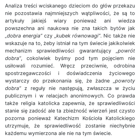
Analiza treści wciskanego dzieciom do głów przekazu
nie pozostawia najmniejszych wątpliwości, że są to
artykuły jakiejś wiary ponieważ ani wiedza
powszechna ani naukowa nie zna takich bytów jak
„dobra energia”
czy
„kubek równowagi”
. Nic także nie
wskazuje na to, żeby istniał na tym świecie jakikolwiek
mechanizm sprawiedliwości gwarantujący
„powrót
dobra”
, cokolwiek byśmy pod tym pojęciem nie
usiłowali rozumieć. Wręcz przeciwnie, odrobina
spostrzegawczości i doświadczenia życiowego
wystarczy do przekonania się, że żadne
„powroty
dobra”
z reguły nie następują, zwłaszcza w życiu
publicznym i w relacjach anonimowych. Co prawda
także religia katolicka zapewnia, że sprawiedliwości
stanie się zadość ale ta zbieżność wierzeń jest czysto
pozorna ponieważ Katechizm Kościoła Katolickiego
utrzymuje, że sprawiedliwość zostanie niechybnie
każdemu wymierzona ale nie na tym świecie.