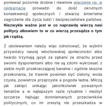
ponieważ pozornie drobne i niewinne
wierzenie np. w
reinkarnację
prowadzi do dość okrutnych
konsekwencji społecznych i stwarza śmiertelne
zagrożenie dla życia ludzi i bezpieczeństwa państwa.
Niezwykle ważne jest w co naprawdę wierzą nasi
politycy albowiem to w co wierzą przesądza o tym
jak rządzą.
Z ubolewaniem należy więc odnotować, że wybitni
przywódcy naszej włochowskiej społeczności albo
twardo trzymają język za zębami ze strachu przed
swoimi dysponentami albo nie są zdolni wykrzesać z
siebie myśli przekraczającej banalne i ogólnie słuszne
przekonania, że trawnik powinien być zielony, woda
czysta, powietrze przejrzyste a pogoda ładna. Milczą
jak zaklęci unikając jakichkolwiek poważnych
tematów a w najlepszym razie rytualnie i niezbyt
szczerze hejtując domniemanych przeciwników
politycznych, co im zresztą nie przeszkadza w