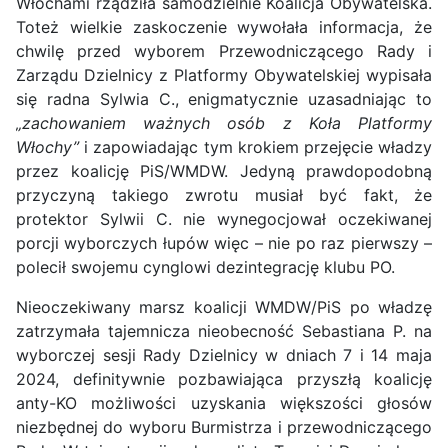
Włochami rządziła samodzielnie Koalicja Obywatelska.
Toteż wielkie zaskoczenie wywołała informacja, że
chwilę przed wyborem Przewodniczącego Rady i
Zarządu Dzielnicy z Platformy Obywatelskiej wypisała
się radna Sylwia C., enigmatycznie uzasadniając to
„zachowaniem ważnych osób z Koła Platformy
Włochy”
i zapowiadając tym krokiem przejęcie władzy
przez koalicję PiS/WMDW. Jedyną prawdopodobną
przyczyną takiego zwrotu musiał być fakt, że
protektor Sylwii C. nie wynegocjował oczekiwanej
porcji wyborczych łupów więc – nie po raz pierwszy –
polecił swojemu cynglowi dezintegrację klubu PO.
Nieoczekiwany marsz koalicji WMDW/PiS po władzę
zatrzymała tajemnicza nieobecność Sebastiana P. na
wyborczej sesji Rady Dzielnicy w dniach 7 i 14 maja
2024, definitywnie pozbawiająca przyszłą koalicję
anty-KO możliwości uzyskania większości głosów
niezbędnej do wyboru Burmistrza i przewodniczącego