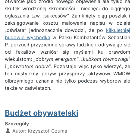
otwarcie jako źródło nowego objawienia ale tylko na
skutek wrodzonej skromności i niechęci do ciągłego
ogłaszania tzw. „sukcesów”. Zamknięty ciąg poszlak i
zaksięgowanie kosztu malowania napisu w dziale
„oświata” jednoznacznie dowodzi, że po
kilkuletniej
budowie wychodka
w Parku Kombatantów Sebastian
P. porzucił przyziemne sprawy ludzkie i odrywając się
od fekaliów wzniósł się myślami ku prawdom
wiekuistom:
„dobrym energiom”
,
„kubkom równowagi”
i
„powrotom dobra”
. Pozostaje więc tylko wierzyć, że
ten mistyczny poryw przysporzy aktywowi WMDW
olbrzymiego uznania nie tylko podczas wyborów ale
także w zaświatach.
Budżet obywatelski
Szczegóły
Autor:
Krzysztof Czuma