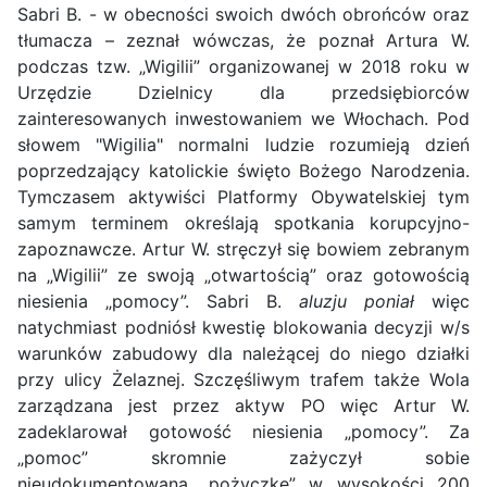
Sabri B. - w obecności swoich dwóch obrońców oraz
tłumacza – zeznał wówczas, że poznał Artura W.
podczas tzw. „Wigilii” organizowanej w 2018 roku w
Urzędzie Dzielnicy dla przedsiębiorców
zainteresowanych inwestowaniem we Włochach. Pod
słowem "Wigilia" normalni ludzie rozumieją dzień
poprzedzający katolickie święto Bożego Narodzenia.
Tymczasem aktywiści Platformy Obywatelskiej tym
samym terminem określają spotkania korupcyjno-
zapoznawcze. Artur W. stręczył się bowiem zebranym
na „Wigilii” ze swoją „otwartością” oraz gotowością
niesienia „pomocy”. Sabri B.
aluzju poniał
więc
natychmiast podniósł kwestię blokowania decyzji w/s
warunków zabudowy dla należącej do niego działki
przy ulicy Żelaznej. Szczęśliwym trafem także Wola
zarządzana jest przez aktyw PO więc Artur W.
zadeklarował gotowość niesienia „pomocy”. Za
„pomoc” skromnie zażyczył sobie
nieudokumentowaną „pożyczkę” w wysokości 200