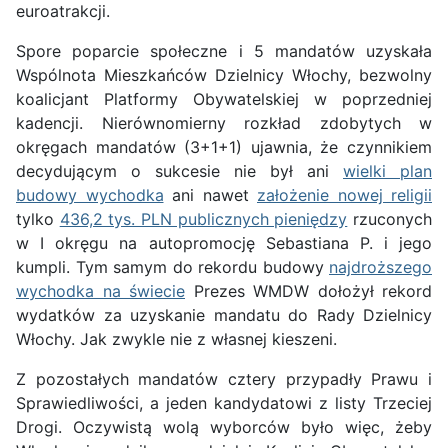
euroatrakcji.
Spore poparcie społeczne i 5 mandatów uzyskała
Wspólnota Mieszkańców Dzielnicy Włochy, bezwolny
koalicjant Platformy Obywatelskiej w poprzedniej
kadencji. Nierównomierny rozkład zdobytych w
okręgach mandatów (3+1+1) ujawnia, że czynnikiem
decydującym o sukcesie nie był ani
wielki plan
budowy wychodka
ani nawet
założenie nowej religii
tylko
436,2 tys. PLN publicznych pieniędzy
rzuconych
w I okręgu na autopromocję Sebastiana P. i jego
kumpli. Tym samym do rekordu budowy
najdroższego
wychodka na świecie
Prezes WMDW dołożył rekord
wydatków za uzyskanie mandatu do Rady Dzielnicy
Włochy. Jak zwykle nie z własnej kieszeni.
Z pozostałych mandatów cztery przypadły Prawu i
Sprawiedliwości, a jeden kandydatowi z listy Trzeciej
Drogi. Oczywistą wolą wyborców było więc, żeby