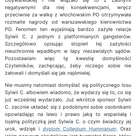
negatywnymi dla niej konsekwencjami, wręcz
przeciwnie za walkę z włochowskim PO otrzymywała
rozmaite nagrody od warszawskiego kierownictwa
PO. Fenomen ten wyjaśniają bardzo zażyłe relacje
Sylwii C. z jednym z platformianych gangsterów.
Szczegółowo opisując stopień tej zażyłości
nieuchronnie wpadłbym w łapy niezawisłych sądów.
Pozostawiam więc tę kwestię domyślności
Czytelników, zachęcając, żeby niczego sobie nie
żałowali i domyślali się jak najśmielej.
Nie musimy natomiast domyślać się politycznego losu
Sylwii C. albowiem wiadomo, że wydarzy się to, co się
już wcześniej wydarzało. Już wkrótce sponsor Sylwii
C. zacznie układać się z podobnymi sobie osobnikami
opowiadając na lewo i prawo jaką to wspaniałą i
lojalną polityczką jest Sylwia C. o czym świadczy jej
urok, wdzięk i
dyplom Collegium Hummanum
. Oraz
jakim ponurym okrutnikiem jest burmistrz Karcz, który