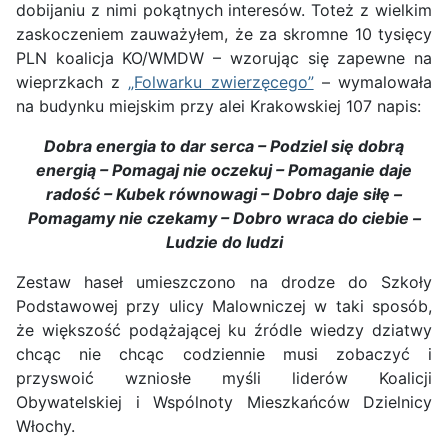
dobijaniu z nimi pokątnych interesów. Toteż z wielkim
zaskoczeniem zauważyłem, że za skromne 10 tysięcy
PLN koalicja KO/WMDW – wzorując się zapewne na
wieprzkach z
„Folwarku zwierzęcego”
– wymalowała
na budynku miejskim przy alei Krakowskiej 107 napis:
Dobra energia to dar serca – Podziel się dobrą
energią – Pomagaj nie oczekuj – Pomaganie daje
radość – Kubek równowagi – Dobro daje siłę –
Pomagamy nie czekamy – Dobro wraca do ciebie –
Ludzie do ludzi
Zestaw haseł umieszczono na drodze do Szkoły
Podstawowej przy ulicy Malowniczej w taki sposób,
że większość podążającej ku źródle wiedzy dziatwy
chcąc nie chcąc codziennie musi zobaczyć i
przyswoić wzniosłe myśli liderów Koalicji
Obywatelskiej i Wspólnoty Mieszkańców Dzielnicy
Włochy.