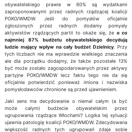
obywatelskiego prawie w 60% są wydatkami
zaproponowanymi przez radnych rządzącej koalicji
POKO/WMDW. Jeśli do pomysłów oficjalnie
zgłoszonych przez radnych dodamy pomysły
aktywistów rządzących partii to okaże się, że
o co
najmniej 87% budżetu obywatelskiego decydują
ludzie mający wpływ na cały budżet Dzielnicy
. Przy
tych liczbach nie ma wprawdzie wielkiego znaczenia
ale dla porządku dodajmy, że także pozostałe 13%
być może zostało zagospodarowanych przez aktywy
partyjne POKO/WMDW lecz faktu tego nie da się
oficjalnie potwierdzić ponieważ imiona i nazwiska
pomysłodawców chronione są przed ujawnieniem.
Jaki sens ma decydowanie o niemal całym (a być
może całym) budżecie obywatelskim przez
ugrupowania rządzące Włochami? Logika tej sytuacji
ujawnia patologię koalicji POKO/WMDW. Zdecydowana
większość radnych tych ugrupowań zdaje sobie