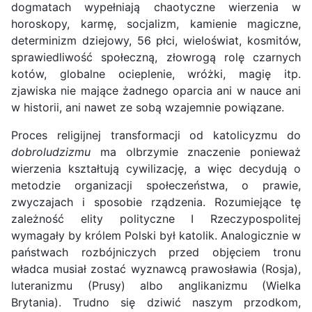
dogmatach wypełniają chaotyczne wierzenia w
horoskopy, karmę, socjalizm, kamienie magiczne,
determinizm dziejowy, 56 płci, wieloświat, kosmitów,
sprawiedliwość społeczną, złowrogą rolę czarnych
kotów, globalne ocieplenie, wróżki, magię itp.
zjawiska nie mające żadnego oparcia ani w nauce ani
w historii, ani nawet ze sobą wzajemnie powiązane.
Proces religijnej transformacji od katolicyzmu do
dobroludzizmu
ma olbrzymie znaczenie ponieważ
wierzenia kształtują cywilizację, a więc decydują o
metodzie organizacji społeczeństwa, o prawie,
zwyczajach i sposobie rządzenia. Rozumiejące tę
zależność elity polityczne I Rzeczypospolitej
wymagały by królem Polski był katolik. Analogicznie w
państwach rozbójniczych przed objęciem tronu
władca musiał zostać wyznawcą prawosławia (Rosja),
luteranizmu (Prusy) albo anglikanizmu (Wielka
Brytania). Trudno się dziwić naszym przodkom,