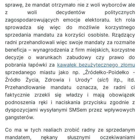
sprawę, że mandat otrzymało nie z woli wyborców ale
z woli decydentów politycznych
zagospodarowujących emocje elektoratu. Ich rola
sprowadza się więc do możliwie korzystnego
sprzedania mandatu za korzyści osobiste. Rządzący
radni przehandlowali więc swoje mandaty za rozmaite
beneficja – wynagrodzenia z firm miejskich, korzystne
decyzje o warunkach zabudowy czy prawo do
pobrania łapówki za
kawałek bezużytecznego złomu
sprzedanego miastu jako np. „Źródełko-Poidełko -
Źródło Życia, Zdrowia i Urody” (
sic!
) itp., itd.
Przehandlowanie mandatu oznacza, że radni ci
faktycznie zrzekli się władzy i mają obowiązek
podnoszenia ręki i naciskania przycisku zgodnie z
dyspozycjami wysyłanymi SMSem przez wpływowych
gangsterów.
Co ma w tych realiach zrobić radny ze sprzedanym
mandatem, nękany słusznymi oczekiwaniami