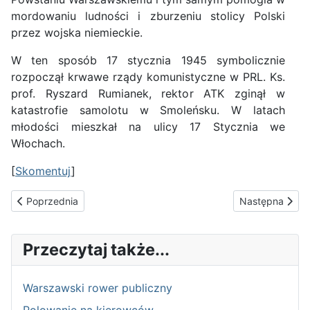
mordowaniu ludności i zburzeniu stolicy Polski
przez wojska niemieckie.
W ten sposób 17 stycznia 1945 symbolicznie
rozpoczął krwawe rządy komunistyczne w PRL. Ks.
prof. Ryszard Rumianek, rektor ATK zginął w
katastrofie samolotu w Smoleńsku. W latach
młodości mieszkał na ulicy 17 Stycznia we
Włochach.
[
Skomentuj
]
Poprzednia strona: Wampiryzm podatkowy
Następna stron
Poprzednia
Następna
Przeczytaj także...
Warszawski rower publiczny