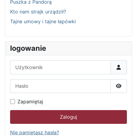
Puszka z Pandorą
Kto nam strajk urządził?
Tajne umowy i tajne łapówki
logowanie
Użytkownik
Hasło
Pokaż h
Zapamiętaj
Zaloguj
Nie pamiętasz hasła?