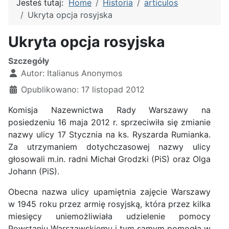
Jesteś tutaj:
Home
Historia
articulos
Ukryta opcja rosyjska
Ukryta opcja rosyjska
Szczegóły
Autor:
Italianus Anonymos
Opublikowano: 17 listopad 2012
Komisja Nazewnictwa Rady Warszawy na
posiedzeniu 16 maja 2012 r. sprzeciwiła się zmianie
nazwy ulicy 17 Stycznia na ks. Ryszarda Rumianka.
Za utrzymaniem dotychczasowej nazwy ulicy
głosowali m.in. radni Michał Grodzki (PiS) oraz Olga
Johann (PiS).
Obecna nazwa ulicy upamiętnia zajęcie Warszawy
w 1945 roku przez armię rosyjską, która przez kilka
miesięcy uniemożliwiała udzielenie pomocy
Powstaniu Warszawskiemu i tym samym pomogła w